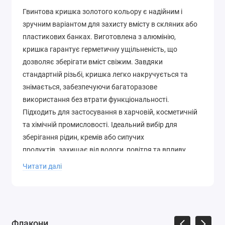
Гвинтова кришка золотого кольору є надійним і
зручним варіантом для захисту вмісту в скляних або
пластикових банках. Виготовлена з алюмінію,
кришка гарантує герметичну ущільненість, що
дозволяє зберігати вміст свіжим. Завдяки
стандартній різьбі, кришка легко накручується та
знімається, забезпечуючи багаторазове
використання без втрати функціональності.
Підходить для застосування в харчовій, косметичній
та хімічній промисловості. Ідеальний вибір для
зберігання рідин, кремів або сипучих
продуктів. захищає від вологи, повітря та впливу
інших небажаних факторів зовнішнього середовища.
Читати далі
Флакони