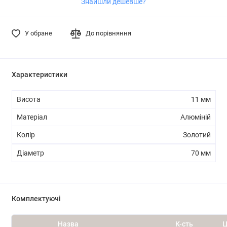
Знайшли дешевше?
У обране
До порівняння
Характеристики
Висота
11 мм
Матеріал
Алюміній
Колір
Золотий
Діаметр
70 мм
Комплектуючі
Назва
К-сть
Ц