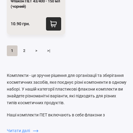
Флакон ПЕТ 43/400 - 150 мл
(чорний)
10.90 грн.
1
2
>
>|
Комплекти - це зручне рішення для організації та зберігання
косметичних засобів, яке поєднує різні компоненти в одному
наборі. У нашій категорії пластикові флакони комплекти ви
знайдете різноманітні варіанти, які підходять для різних
типів косметичних продуктів.
Наші комплекти ПЕТ включають в себе флакони з
поліетилентерефталату, які ідеально підходять для
зберігання рідин. Вони забезпечують довговічність, легкість
Читати далі