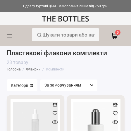
Одразу гуртові ціни. Замовлення лише від 750 грн.
Вакуумні флакони
0
Комплекти
Пластикові флакони комплекти
Палички для дифузорів
23 товару
Головна
Флакони
Комплекти
Плаcтикові флакони
Скляні флакони
Категорії
Тара для аромадифузорів
Флакони для косметики
Флакони-роллери