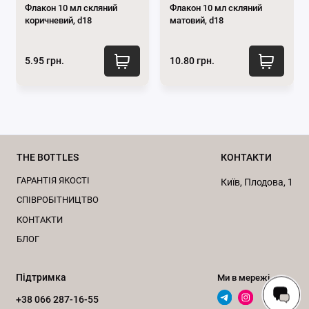
Флакон 10 мл скляний
Флакон 10 мл скляний
коричневий, d18
матовий, d18
Переваги використання пластикових
5.95 грн.
10.80 грн.
флаконів:
Легкість:
флакони мають малу масу і їх значно
легше транспортувати. Готовий виріб у такому
флаконі значно легший, ніж у скляному;
THE BOTTLES
КОНТАКТИ
Міцність:
матеріал не крихкий і не
розбивається від випадкових падінь;
ГАРАНТІЯ ЯКОСТІ
Київ, Плодова, 1
CПІВРОБІТНИЦТВО
Вартість:
такі флакони значно дешевші за
скляні;
КОНТАКТИ
БЛОГ
Безпека:
пластикові флакони не б'ються і їх
можна використовувати в присутності дітей і не
турбуватись;
Підтримка
Ми в мережі
+38 066 287-16-55
Разноманітність форм і дизайнів
: великий