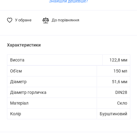
Знайшли дешевше?
У обране
До порівняння
Характеристики
Висота
122,8 мм
Об'єм
150 мл
Діаметр
51,6 мм
Діаметр горличка
DIN28
Матеріал
Скло
Колір
Бурштиновий