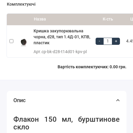
Комплектуючі
Назва
К-сть
Ц
Кришка закупорювальна
чорна, d28, тип 1.4Д-01, КПВ,
-
+
4.4
пластик
Арт.
cp-bk-d28-t14d01-kpv-pl
Вартість комплектуючих:
0.00 грн.
Опис
Флакон 150 мл, бурштинове
скло