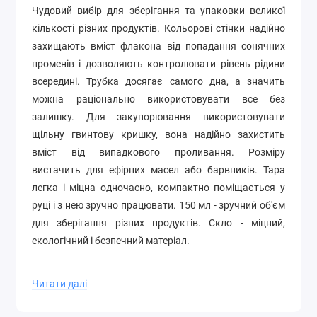
Чудовий вибір для зберігання та упаковки великої
кількості різних продуктів. Кольорові стінки надійно
захищають вміст флакона від попадання сонячних
променів і дозволяють контролювати рівень рідини
всередині. Трубка досягає самого дна, а значить
можна раціонально використовувати все без
залишку. Для закупорювання використовувати
щільну гвинтову кришку, вона надійно захистить
вміст від випадкового проливання. Розміру
вистачить для ефірних масел або барвників. Тара
легка і міцна одночасно, компактно поміщається у
руці і з нею зручно працювати.
150 мл - зручний об'єм
для зберігання різних продуктів.
Скло - міцний,
екологічний і безпечний матеріал.
Коричневі скляні флакони 150 мл широко
Читати далі
використовуються для пакування та зберігання
різних косметичних продуктів, включаючи: сироватки