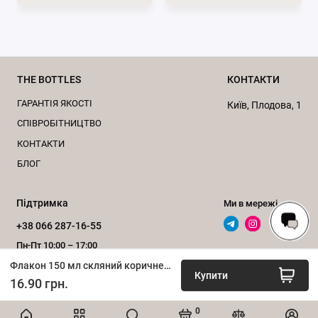
THE BOTTLES
КОНТАКТИ
ГАРАНТІЯ ЯКОСТІ
Київ, Плодова, 1
CПІВРОБІТНИЦТВО
КОНТАКТИ
БЛОГ
Переваги скляних флаконів, 150 мл:
Підтримка
Ми в мережі
Захист від ультрафіолету
: Коричневе скло
+38 066 287-16-55
ефективно блокує шкідливі ультрафіолетові
Пн-Пт 10:00 – 17:00
промені, що особливо важливо для продуктів,
Флакон 150 мл скляний коричневий, d28
Зворотний дзвінок
які чутливі до світла, таких як сироватки, креми
Купити
16.90 грн.
з вітаміном С, ефірні олії.
Збереження якості:
Запобігає окисленню і
0
ІНТЕРНЕТ-МАГАЗИН «bottles.com.ua», 2020–2026