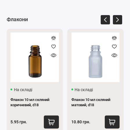
для обличчя і тіла, ефірні олії, тоніки, креми, масла.
У відео можна побачити, як виглядає скляний
Флакони
флакон коричневий 300 мл:
На складі
На складі
Флакон 10 мл скляний
Флакон 10 мл скляний
коричневий, d18
матовий, d18
5.95 грн.
10.80 грн.