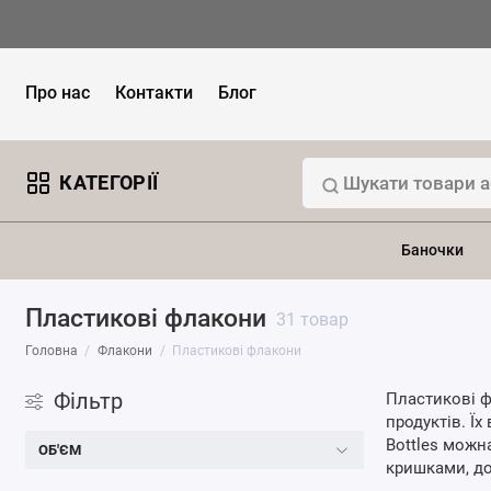
Про нас
Контакти
Блог
КАТЕГОРІЇ
Баночки
Пластикові флакони
31 товар
Головна
Флакони
Плаcтикові флакони
Фільтр
Пластикові ф
продуктів. Їх
Bottles можн
ОБ'ЄМ
кришками, д