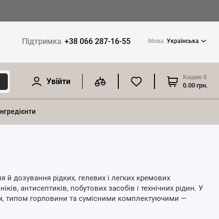
Підтримка
+38 066 287-16-55
Мова
Українська
Кошик
0
Увійти
0.00 грн.
інгредієнти
я й дозування рідких, гелевих і легких кремових
іків, антисептиків, побутових засобів і технічних рідин. У
ом, типом горловини та сумісними комплектуючими —