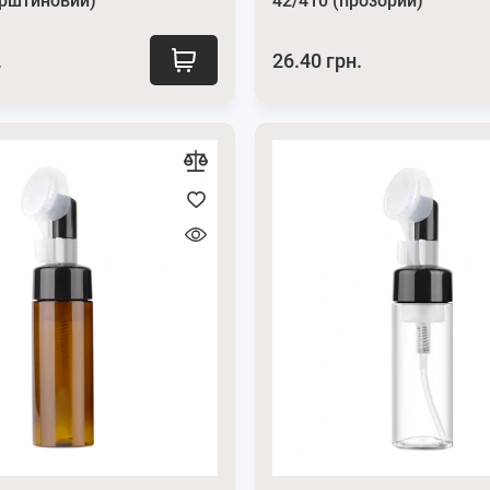
урштиновий)
42/410 (прозорий)
.
26.40 грн.