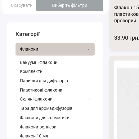
Скасувати
Виберіть фільтри
Флакон 15
пластиков
прозорий
Категорії
33.90 грн
Флакони
Вакуумні флакони
Комплекти
Палички для дифузорів
Плаcтикові флакони
Скляні флакони
Тара для аромадифузорів
Флакони для косметики
Флакони-роллери
Флакон 10 мл