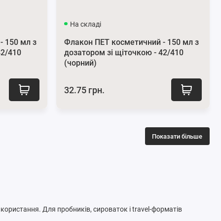
На складі
 150 мл з
Флакон ПЕТ косметичний - 150 мл з
42/410
дозатором зі щіточкою - 42/410
(чорний)
32.75 грн.
Показати більше
икористання. Для пробників, сироваток і travel-форматів