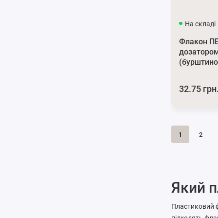
На складі
Флакон ПЕ
дозатором
(бурштино
32.75 грн
1
2
Який п
Пластиковий фл