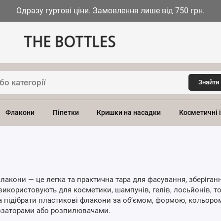
Одразу гуртові ціни. Замовлення лише від 750 грн.
Знайти
Флакони
Піпетки
Кришки на насадки
Косметичні 
лакони — це легка та практична тара для фасування, зберіганн
 використовують для косметики, шампунів, гелів, лосьйонів, тон
а підібрати пластикові флакони за об’ємом, формою, кольор
озаторами або розпилювачами.