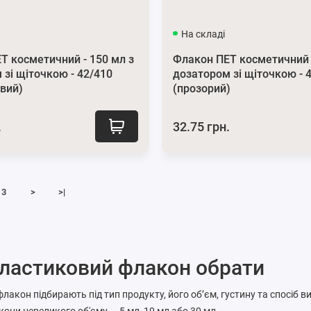
На складі
Т косметичний - 150 мл з
Флакон ПЕТ косметичний -
 зі щіточкою - 42/410
дозатором зі щіточкою - 
вий)
(прозорий)
.
32.75 грн.
3
>
>|
ластиковий флакон обрати
акон підбирають під тип продукту, його об’єм, густину та спосіб в