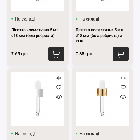
Піпетки 100 мл
На складі
На складі
Показати все
Піпетка косметична 5 мл -
Піпетка косметична 5 мл -
d18 мм (біла ребриста)
d18 мм (біла ребриста) з
КПВ
7.65 грн.
7.85 грн.
На складі
На складі