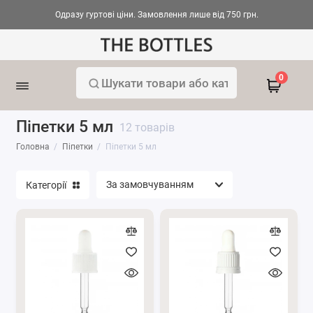
Одразу гуртові ціни. Замовлення лише від 750 грн.
Кільця для піпеток з різбою
0
Капіляри для піпеток скляні
Піпетки 5 мл
12 товарів
Помпи для піпеток
Головна
Піпетки
Піпетки 5 мл
Піпетки 5 мл
Категорії
Піпетки 10 мл
Піпетки 15 мл
Піпетки 30 мл
Піпетки 50 мл