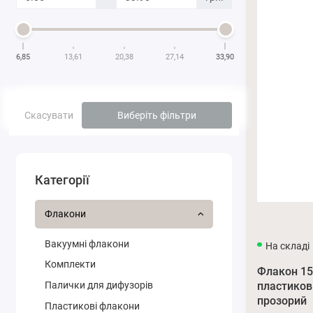
6,85
13,61
20,38
27,14
33,90
Скасувати
Виберіть фільтри
Категорії
Флакони
Вакуумні флакони
На складі
Комплекти
Флакон 15
пластиков
Палички для дифузорів
прозорий
Плаcтикові флакони