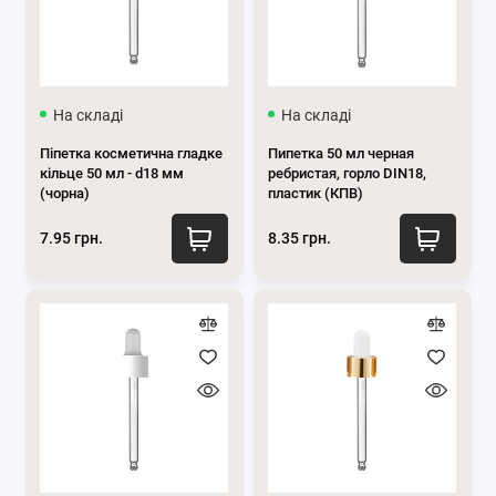
На складі
На складі
Піпетка косметична гладке
Пипетка 50 мл черная
кільце 50 мл - d18 мм
ребристая, горло DIN18,
(чорна)
пластик (КПВ)
7.95 грн.
8.35 грн.