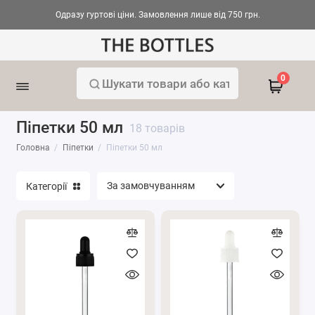
Одразу гуртові ціни. Замовлення лише від 750 грн.
Кільця для піпеток з різбою
0
Капіляри для піпеток скляні
Піпетки 50 мл
18 товарів
Помпи для піпеток
Головна
Піпетки
Піпетки 50 мл
Піпетки 5 мл
Категорії
Піпетки 10 мл
Піпетки 15 мл
Піпетки 30 мл
Піпетки 50 мл