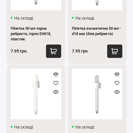
Піпетки 100 мл
На складі
На складі
Показати все
Піпетка 50 мл чорна
Піпетка косметична 50 мл -
ребриста, горло DIN18,
d18 мм (біла ребриста)
пластик
7.95 грн.
7.95 грн.
На складі
На складі