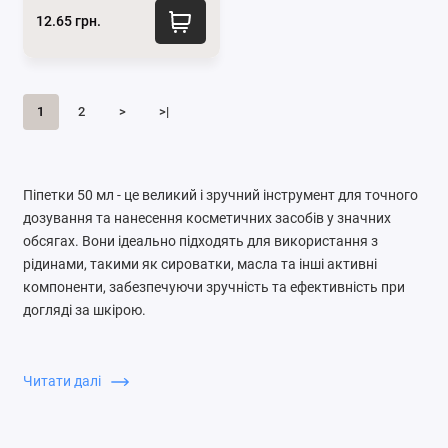
12.65 грн.
1
2
>
>|
Піпетки 50 мл - це великий і зручний інструмент для точного
дозування та нанесення косметичних засобів у значних
обсягах. Вони ідеально підходять для використання з
рідинами, такими як сироватки, масла та інші активні
компоненти, забезпечуючи зручність та ефективність при
догляді за шкірою.
Піпетка 50 мл дозволяє точно відміряти необхідну кількість
продукту, що особливо важливо для професійного
Читати далі
використання в салонах краси та для домашнього догляду.
Якщо вам потрібно купити піпетку, тоді у нашому магазині ви
знайдете широкий вибір якісних і надійних варіантів.