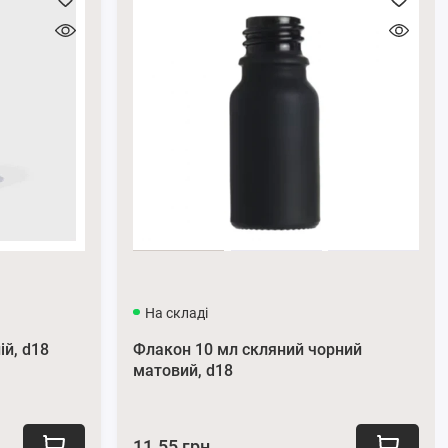
На складі
ій, d18
Флакон 10 мл скляний чорний
матовий, d18
11.55 грн.