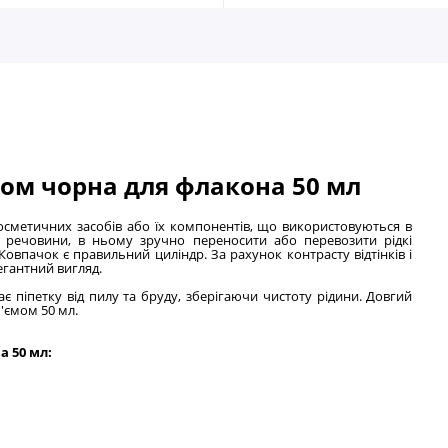
ком чорна для флакона 50 мл
осметичних засобів або їх компонентів, що використовуються в
і речовини, в ньому зручно переносити або перевозити рідкі
овпачок є правильний циліндр. За рахунок контрасту відтінків і
егантний вигляд.
 піпетку від пилу та бруду, зберігаючи чистоту рідини. Довгий
б'ємом 50 мл.
а 50 мл: