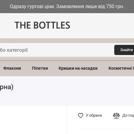
Одразу гуртові ціни. Замовлення лише від 750 грн.
Знайти
Флакони
Піпетки
Кришки на насадки
Косметичні 
рна)
У обране
До по