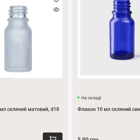
:
тичної з помпою
помпі ви зможете легко відміряти необхідну кількість рідини.
є надійне закриття і запобігає розливу.
 довгий термін служби.
лаконічний та витончений дизайн, добре підійде до флаконів
 можна побачити на сторінці нашого сайту
Піпетки.
ишіть нам у месенджери
Viber
та
Telegram
.
am
.
На складі
мл скляний матовий, d18
Флакон 10 мл скляний син
5.90 грн.