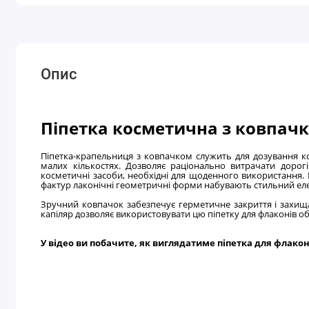
Опис
Піпетка косметична з ковпач
Піпетка-крапельниця з ковпачком служить для дозування к
малих кількостях. Дозволяє раціонально витрачати дорог
косметичні засоби, необхідні для щоденного використання. К
фактур лаконічні геометричні форми набувають стильний ел
Зручний ковпачок забезпечує герметичне закриття і захищає
капіляр дозволяє використовувати цю піпетку для флаконів о
У відео ви побачите, як виглядатиме піпетка для флакон