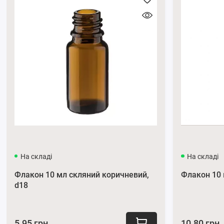
Переваги використання піпетки косме
Точне дозування:
Завдяки тонкому капіляру і гумовій 
Зручність використання
:
Зручний ковпачок забезпечу
Універсальність
:
Відмінно підходить для різних рідин.
Довговічність:
Виготовлена з міцного матеріалу і має
Дизайн:
Пластик чорного кольору та чорна помпа має 
будь-якого кольору.
Великий вибір косметичних піпеток за найвигіднішою ціною
За консультацією звертайтесь за телефоном
0662871655
або п
Підписуйтесь на наші офіційні сторінки в
Телеграм
та
Instagr
На складі
На складі
Флакон 10 мл скляний коричневий,
Флакон 10 
d18
5.95 грн.
10.80 грн.