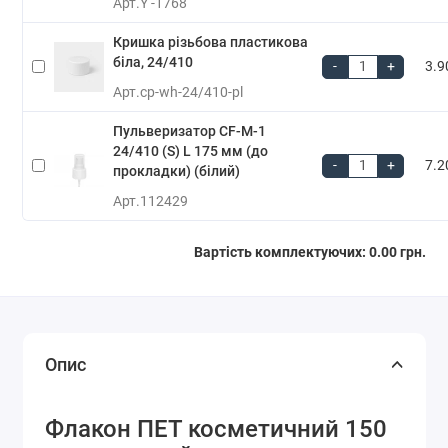
Арт.
Y -1768
Кришка різьбова пластикова
біла, 24/410
-
+
3.9
Арт.
cp-wh-24/410-pl
Пульверизатор CF-M-1
24/410 (S) L 175 мм (до
-
+
7.2
прокладки) (білий)
Арт.
112429
Вартість комплектуючих:
0.00 грн.
Опис
Флакон ПЕТ косметичний 150