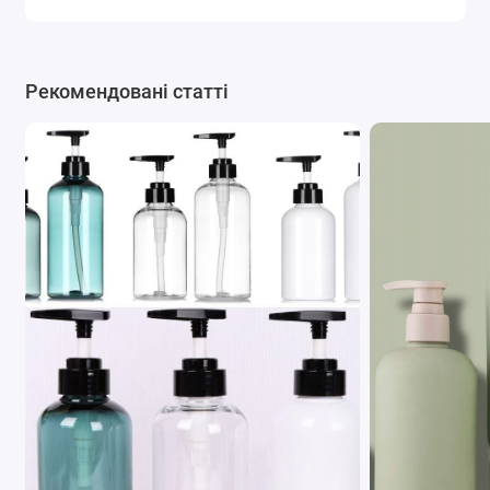
у такому флаконі значно легший, ніж у
скляному;
Міцність
: Матеріал не крихкий і не
Рекомендовані статті
розбивається від випадкових падінь;
Вартість
: Такі флакони значно дешевші за
скляні;
Безпека
: Пластикові флакони не б'ються і їх
можна використовувати в присутності дітей і не
турбуватись;
Разноманітність форм і дизайнів
: Великий
вибір форм і кольорів забезпечує потреби
найвибагливіших споживачів;
Герметичність
: При використанні якісних
кришок і дозаторів забезпечується потрібна
герметичність продукту.
Пластикові флакони можуть виготовлятися з
переробленого пластика і повторно перероблятися
після використання.