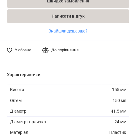
Швидке замовлення
Написати відгук
Знайшли дешевше?
У обране
До порівняння
Характеристики
Висота
155 мм
Об'єм
150 мл
Діаметр
41.5 мм
Діаметр горличка
24 мм
Матеріал
Пластик