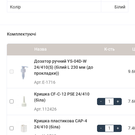
Колір
Білий
Комплектуючі
Назва
К-сть
Ц
Дозатор ручний YS-04D-W
24/410(S) (білий L 230 мм (до
9.6
прокладки))
Арт.
E-1716
Кришка CF-C-12 PSE 24/410
(біла)
-
+
7.6
Арт.
112426
Кришка пластикова CAP-4
24/410 (біла)
-
+
7.4