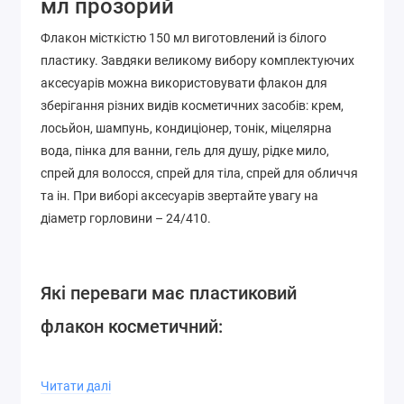
мл прозорий
Флакон місткістю 150 мл виготовлений із білого
пластику. Завдяки великому вибору комплектуючих
аксесуарів можна використовувати флакон для
зберігання різних видів косметичних засобів: крем,
лосьйон, шампунь, кондиціонер, тонік, міцелярна
вода, пінка для ванни, гель для душу, рідке мило,
спрей для волосся, спрей для тіла, спрей для обличчя
та ін. При виборі аксесуарів звертайте увагу на
діаметр горловини – 24/410.
Які переваги має пластиковий
флакон косметичний:
Легкість і точність
: Флакони мають малу масу і
Читати далі
їх значно легше транспортувати. Готовий виріб