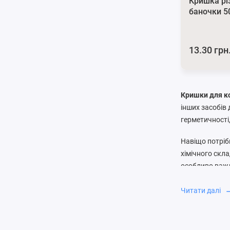
Кришка рі
баночки 5
13.30 грн
Кришки для к
інших засобів
герметичності
Навіщо потріб
хімічного скл
особливо важл
при щоденном
Читати далі
Основні т