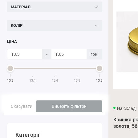
МАТЕРІАЛ
КОЛІР
ЦІНА
-
грн.
13,3
13,4
13,4
13,5
13,5
Скасувати
Виберіть фільтри
На складі
Кришка рі
золота, 5
Категорії