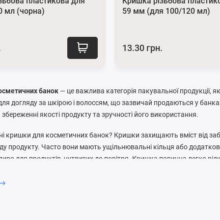
зьбова пластикова для
Кришка різьбова пластик
0 мл (чорна)
59 мм (для 100/120 мл)
.
13.30 грн.
осметичних банок
— це важлива категорія пакувальної продукції, я
 для догляду за шкірою і волоссям, що зазвичай продаються у банка
, збереженні якості продукту та зручності його використання.
ні кришки для косметичних банок?
Кришки захищають вміст від заб
аду продукту. Часто вони мають ущільнювальні кільця або додатков
иво для продуктів, чутливих до повітря. Кришка повинна легко ві
у використанні.
ипи кришок для косметичних банок: