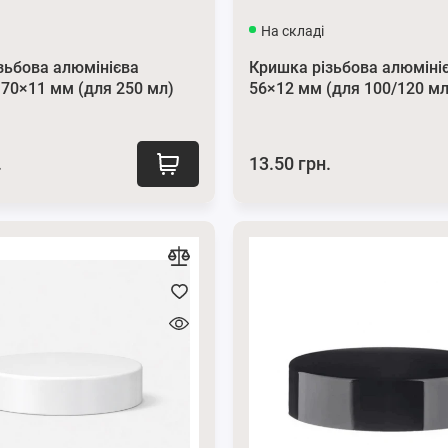
На складі
зьбова алюмінієва
Кришка різьбова алюмініє
 70×11 мм (для 250 мл)
56×12 мм (для 100/120 мл
.
13.50 грн.