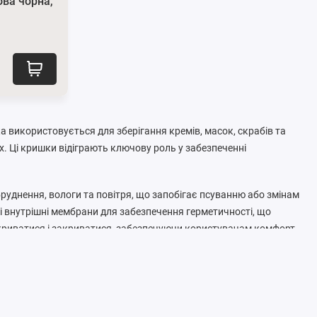
ова чорна,
ка використовується для зберігання кремів, масок, скрабів та
х. Ці кришки відіграють ключову роль у забезпеченні
руднення, вологи та повітря, що запобігає псуванню або змінам
і внутрішні мембрани для забезпечення герметичності, що
дкриватися і закриватися, забезпечуючи користувачам комфорт