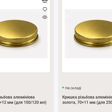
На складі
зьбова алюмінієва
Кришка різьбова алюміні
6×12 мм (для 100/120 мл)
золота, 70×11 мм (для 25