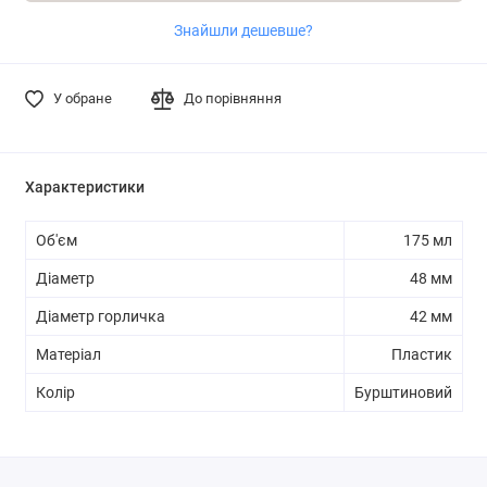
Знайшли дешевше?
У обране
До порівняння
Характеристики
Об'єм
175 мл
Діаметр
48 мм
Діаметр горличка
42 мм
Матеріал
Пластик
Колір
Бурштиновий