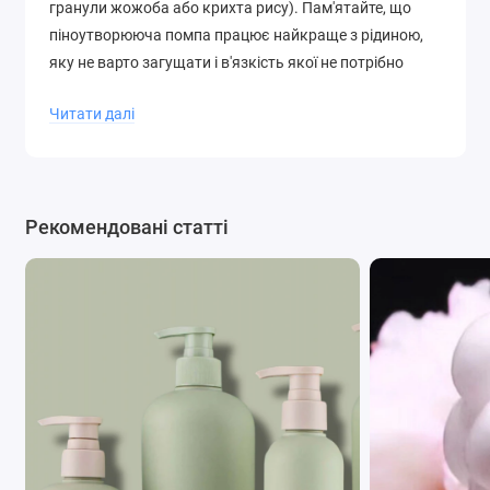
гранули жожоба або крихта рису). Пам'ятайте, що
піноутворююча помпа працює найкраще з рідиною,
яку не варто загущати і в'язкість якої не потрібно
підвищувати. Рекомендується протестувати роботу
Читати далі
даної помпи з вашою формулою косметики перед її
випуском у виробництво.
Рекомендовані статті