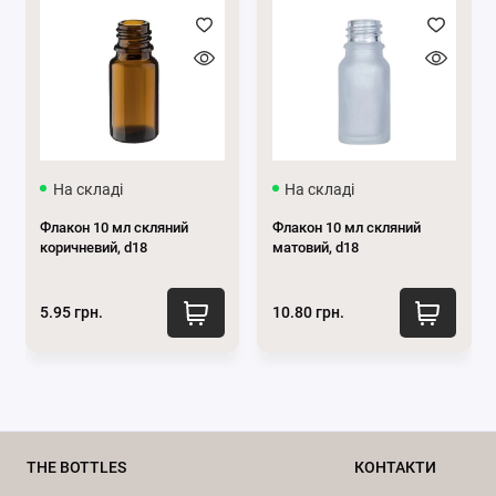
флаконів:
Легкість:
Флакони мають малу масу і їх значно
легше транспортувати. Готовий виріб у такому
флаконі значно легший, ніж у скляному;
Міцність:
Матеріал не крихкий і не
розбивається від випадкових падінь;
Вартість:
Такі флакони значно дешевші за
На складі
На складі
скляні;
Флакон 10 мл скляний
Флакон 10 мл скляний
Безпека:
Пластикові флакони не б'ються і їх
коричневий, d18
матовий, d18
можна використовувати в присутності дітей і не
турбуватись;
5.95 грн.
10.80 грн.
Разноманітність форм і дизайнів:
Великий
вибір форм і кольорів забезпечує потреби
найвибагливіших споживачів;
Герметичність:
При використанні якісних
кришок і дозаторів забезпечується потрібна
герметичність продукту.
THE BOTTLES
КОНТАКТИ