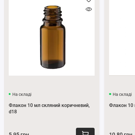
Переваги використання піпетки косме
Точне дозування:
Завдяки тонкому капіляру і гумовій
Зручність використання:
Зручний ковпачок забезпечу
Універсальність:
Відмінно підходить для різних рідин
Довговічність:
Виготовлена з міцного матеріалу і ма
Дизайн:
Пластик білого кольору має лаконічний та в
кольору.
На складі
На складі
Великий вибір косметичних піпеток за вигідною ціною мож
Флакон 10 мл скляний коричневий,
Флакон 10 
За консультацією звертайтесь за телефоном
0662871655
а
d18
Підписуйтесь на наші офіційні сторінки в
Телеграм
та
Insta
5.95 грн.
10.80 грн.