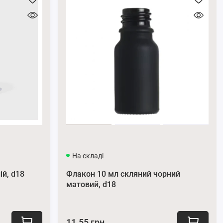
На складі
ій, d18
Флакон 10 мл скляний чорний
матовий, d18
11.55 грн.