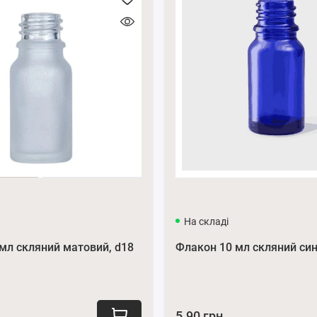
тичної з помпою
:
 помпі ви зможете легко відміряти необхідну кількість рідини.
є надійне закриття і запобігає розливу.
.
є довгий термін служби.
итончений дизайн, добре підійде до флаконів світлого
На складі
на побачити на сторінці нашого сайту
Піпетки
.
мл скляний матовий, d18
Флакон 10 мл скляний син
бо пишіть нам у месенджери
Viber
та
Telegram
.
gram
.
5.90 грн.