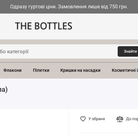
Одразу гуртові ціни. Замовлення лише від 750 грн.
Знайти
Флакони
Піпетки
Кришки на насадки
Косметичні 
ла)
У обране
До по