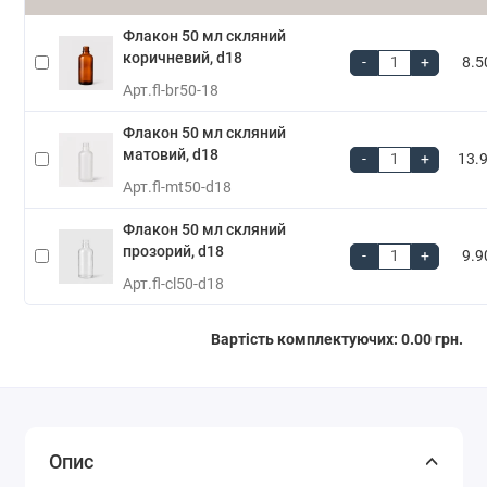
Флакон 50 мл скляний
коричневий, d18
-
+
8.5
Арт.
fl-br50-18
Флакон 50 мл скляний
матовий, d18
-
+
13.9
Арт.
fl-mt50-d18
Флакон 50 мл скляний
прозорий, d18
-
+
9.9
Арт.
fl-cl50-d18
Вартість комплектуючих:
0.00 грн.
Опис