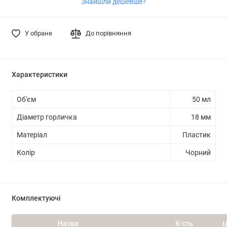
Знайшли дешевше?
У обране
До порівняння
Характеристики
Об'єм
50 мл
Діаметр горличка
18 мм
Матеріал
Пластик
Колір
Чорний
Комплектуючі
Назва
К-сть
Ц