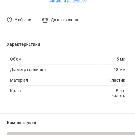
Знайшли дешевше?
У обране
До порівняння
Характеристики
Об'єм
5 мл
Діаметр горличка
18 мм
Матеріал
Пластик
Колір
Біла-
золото
Комплектуючі