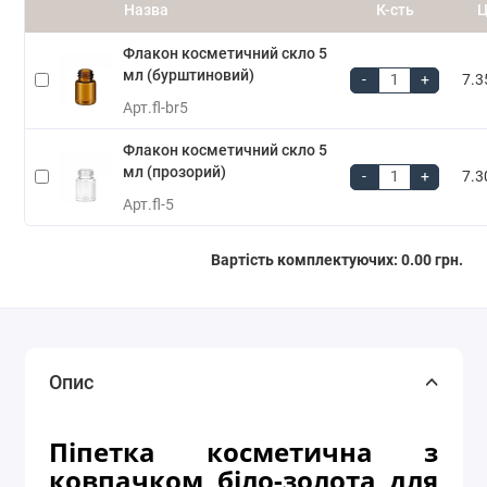
Назва
К-сть
Ц
Флакон косметичний скло 5
мл (бурштиновий)
-
+
7.3
Арт.
fl-br5
Флакон косметичний скло 5
мл (прозорий)
-
+
7.3
Арт.
fl-5
Вартість комплектуючих:
0.00 грн.
Опис
Піпетка косметична з
ковпачком біло-золота для