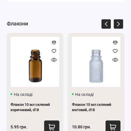
має довгий термін служби.
Дизайн:
Пластик білого кольору з золотистим
покриттям з білою помпою має лаконічний та
витончений дизайн, добре підійде до флаконів
будь-якого кольору.
Флакони
Великий вибір косметичних піпеток за найвигіднішою
ціною можна побачити на сторінці нашого
сайту
Піпетки.
За консультацією звертайтесь за
телефоном
0662871655
або пишіть нам у
месенджери
Viber
та
Telegram
.
Підписуйтесь на наші офіційні сторінки
в
Телеграм
та
Instagram
.
На складі
На складі
Флакон 10 мл скляний
Флакон 10 мл скляний
коричневий, d18
матовий, d18
5.95 грн.
10.80 грн.