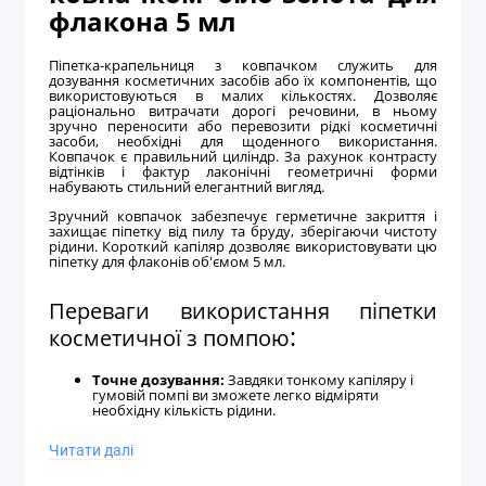
флакона 5 мл
Піпетка-крапельниця з ковпачком служить для
дозування косметичних засобів або їх компонентів, що
використовуються в малих кількостях. Дозволяє
раціонально витрачати дорогі речовини, в ньому
зручно переносити або перевозити рідкі косметичні
засоби, необхідні для щоденного використання.
Ковпачок є правильний циліндр. За рахунок контрасту
відтінків і фактур лаконічні геометричні форми
набувають стильний елегантний вигляд.
Зручний ковпачок забезпечує герметичне закриття і
захищає піпетку від пилу та бруду, зберігаючи чистоту
рідини. Короткий капіляр дозволяє використовувати цю
піпетку для флаконів об'ємом 5 мл.
Переваги використання піпетки
:
косметичної з помпою
Точне дозування:
Завдяки тонкому капіляру і
гумовій помпі ви зможете легко відміряти
необхідну кількість рідини.
Зручність використання
:
Зручний ковпачок
забезпечує надійне закриття і запобігає розливу.
Читати далі
Універсальність
:
Відмінно підходить для різних
рідин.
Довговічність:
Виготовлена з міцного матеріалу і