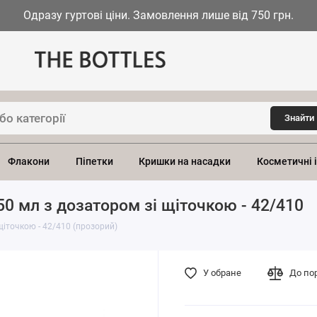
Одразу гуртові ціни. Замовлення лише від 750 грн.
Знайти
Флакони
Піпетки
Кришки на насадки
Косметичні 
0 мл з дозатором зі щіточкою - 42/410
щіточкою - 42/410 (прозорий)
У обране
До по