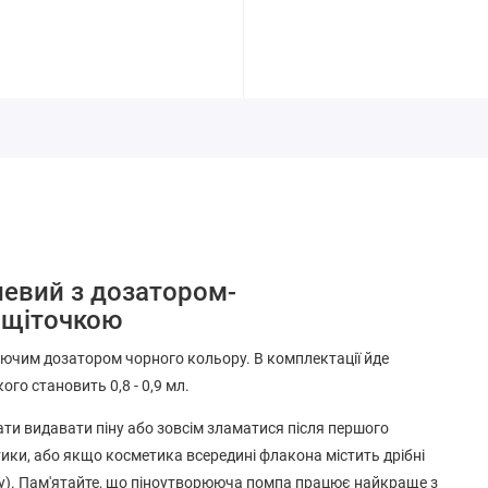
невий з дозатором-
 щіточкою
ючим дозатором чорного кольору. В комплектації йде
го становить 0,8 - 0,9 мл.
и видавати піну або зовсім зламатися після першого
тики, або якщо косметика всередині флакона містить дрібні
су). Пам'ятайте, що піноутворююча помпа працює найкраще з