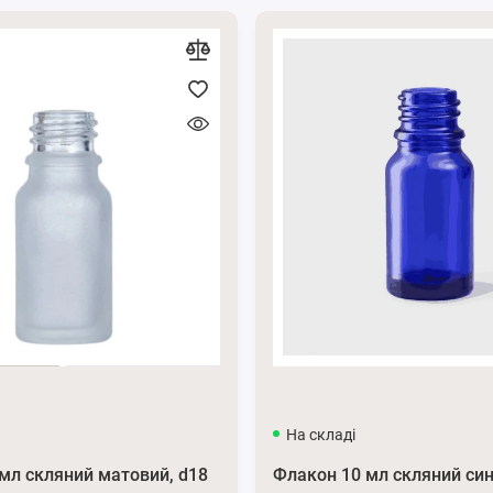
тор-піноутворювач зі щіткою
іри, роблячи її більш гладкою та сяючою. Це також сприяє
р обличчя та сприяючи регенерації клітин. Насадка
ру обличчя, без необхідності використовувати окремі
На складі
мл скляний матовий, d18
Флакон 10 мл скляний син