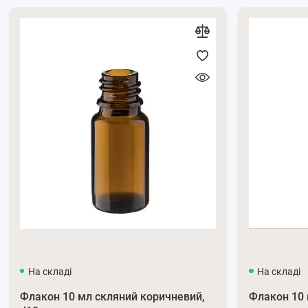
Відео:
Як виглядає доза
М'які щетинки щітки ніжно відлущують відмерлі клітини шк
кращому проникненню інших доглядових засобів.
Масаж шкіри щіткою стимулює кровообіг, покращуючи колі
дозволяє легко дозувати піну та одразу ж масажувати шкі
інструменти або руки.
На складі
На складі
Флакон 10 мл скляний коричневий,
Флакон 10 