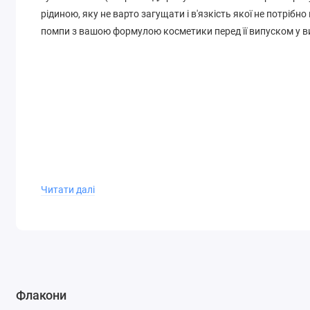
рідиною, яку не варто загущати і в'язкість якої не потріб
помпи з вашою формулою косметики перед її випуском у 
Читати далі
Флакони