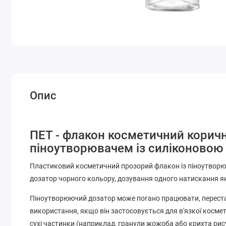
Опис
ПЕТ - флакон косметичний корич
піноутворювачем із силіконовою
Пластиковий косметичний прозорий флакон із піноутворю
дозатор чорного кольору, дозування одного натискання яко
Піноутворюючий дозатор може погано працювати, перестат
використання, якщо він застосовується для в'язкої косме
сухі частинки (наприклад, гранули жожоба або крихта ри