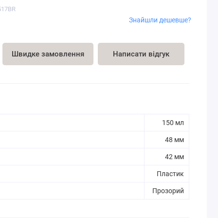
1517BR
Знайшли дешевше?
Швидке замовлення
Написати відгук
150 мл
48 мм
42 мм
Пластик
Прозорий