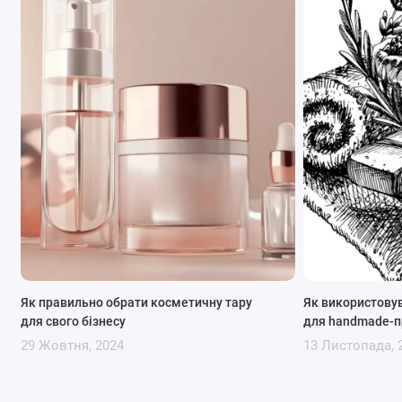
Як правильно обрати косметичну тару
Як використову
для свого бізнесу
для handmade-п
Переваги використання скляної
29 Жовтня, 2024
13 Листопада, 
баночки для косметичних засобів:
Безпечний матеріал
: Скло не впливає на