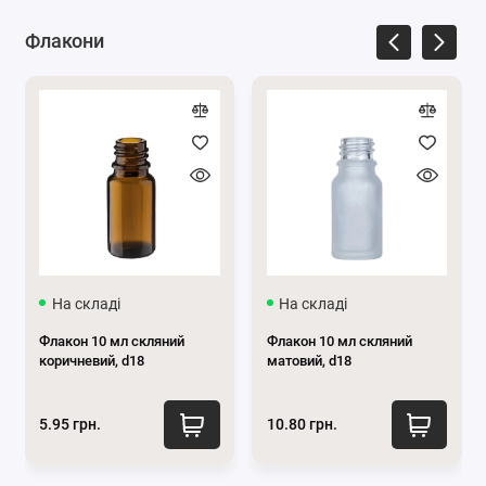
хімічний склад косметики, зберігаючи її
Флакони
натуральні властивості.
Зручний об'єм
: 250 мл – такий розмір
забезпечує зручність для домашнього
використання. Це дозволяє зберігати достатню
кількість продукту для тривалого застосування
без необхідності частої заміни.
Герметична кришка
: Міцна алюмінієва кришка
чорного кольору надійно фіксується,
запобігаючи проливанню та потраплянню
повітря.
На складі
На складі
Стильний дизайн
: Скло бурштинового кольору
Флакон 10 мл скляний
Флакон 10 мл скляний
надає баночці естетичного вигляду, що робить її
коричневий, d18
матовий, d18
привабливою на полиці або в косметичці.
5.95 грн.
10.80 грн.
Ви можете ознайомитись з іншими вигідними
пропозиціями на нашому сайті –