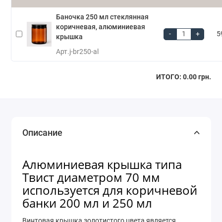
Баночка 250 мл стеклянная
коричневая, алюминиевая
-
+
5
крышка
Арт.
j-br250-al
ИТОГО:
0.00 грн.
Описание
Алюминиевая крышка типа
Твист диаметром 70 мм
используется для коричневой
банки 200 мл и 250 мл
Винтовая крышка золотистого цвета является