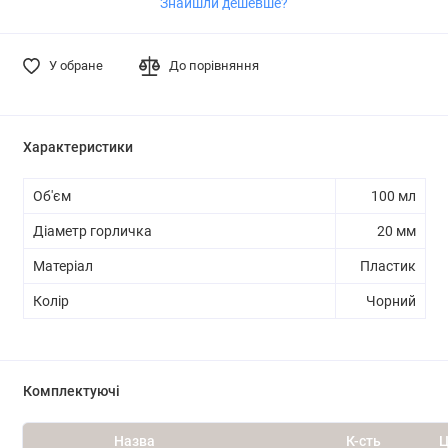
Знайшли дешевше?
У обране
До порівняння
Характеристики
Об'єм
100 мл
Діаметр горличка
20 мм
Матеріал
Пластик
Колір
Чорний
Комплектуючі
Назва
К-сть
Ц