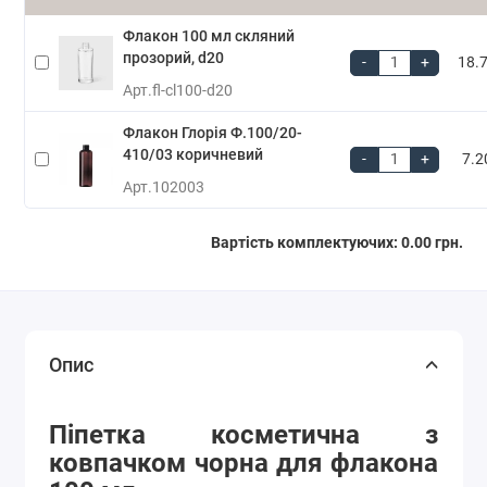
Флакон 100 мл скляний
прозорий, d20
-
+
18.7
Арт.
fl-cl100-d20
Флакон Глорія Ф.100/20-
410/03 коричневий
-
+
7.2
Арт.
102003
Вартість комплектуючих:
0.00 грн.
Опис
Піпетка косметична з
ковпачком чорна для флакона