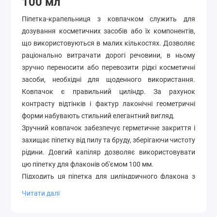
100 мл
Піпетка-крапельниця з ковпачком служить для
дозування косметичних засобів або їх компонентів,
що використовуються в малих кількостях. Дозволяє
раціонально витрачати дорогі речовини, в ньому
зручно переносити або перевозити рідкі косметичні
засоби, необхідні для щоденного використання.
Ковпачок є правильний циліндр. За рахунок
контрасту відтінків і фактур лаконічні геометричні
форми набувають стильний елегантний вигляд.
Зручний ковпачок забезпечує герметичне закриття і
захищає піпетку від пилу та бруду, зберігаючи чистоту
рідини. Довгий капіляр дозволяє використовувати
цю піпетку для флаконів об'ємом 100 мм.
Підходить ця піпетка для циліндричного флакона з
горлечком діаметром 20 мм.
Читати далі
Переваги використання піпетки