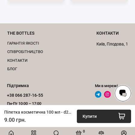
За консультацією звертайтесь за
телефоном
0662871655
або пишіть нам у
месенджери
Viber
та
Telegram
.
THE BOTTLES
КОНТАКТИ
Підписуйтесь на наші офіційні сторінки
ГАРАНТІЯ ЯКОСТІ
в
Телеграм
та
Instagram
.
Київ, Плодова, 1
CПІВРОБІТНИЦТВО
КОНТАКТИ
БЛОГ
Підтримка
Ми в мережі
+38 066 287-16-55
Пн-Пт 10:00 – 17:00
Піпетка косметична 100 мл - d20 мм (чорна)
Зворотний дзвінок
Купити
9.00 грн.
0
ІНТЕРНЕТ-МАГАЗИН «bottles.com.ua», 2020–2026