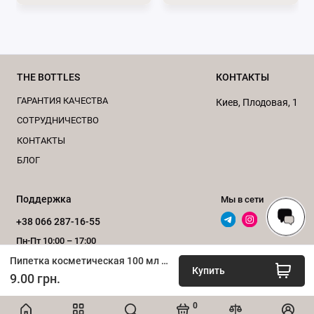
цене можно увидеть на странице нашего
сайта
Пипетки
.
За консультацией обращайтесь
по
телефону
0662871655
или пишите нам в
THE BOTTLES
КОНТАКТЫ
мессенджеры
Viber
и
Telegram
.
ГАРАНТИЯ КАЧЕСТВА
Киев, Плодовая, 1
Подписывайтесь на наши официальные страницы
CОТРУДНИЧЕСТВО
в
Телеграм
и
Instagram
.
КОНТАКТЫ
БЛОГ
Поддержка
Мы в сети
+38 066 287-16-55
Пн-Пт 10:00 – 17:00
Пипетка косметическая 100 мл - d20 мм (черная)
Обратный звонок
Купить
9.00 грн.
0
ИНТЕРНЕТ-МАГАЗИН «bottles.com.ua», 2020–2026