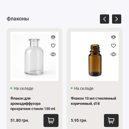
косметической пипетки с помпой:
Флаконы
Точная дозировка:
Благодаря тонкому
капилляру и резиновой помпе вы сможете
легко отмерить необходимое количество
жидкости.
Удобство использования:
Удобный колпачок
обеспечивает надежное закрытие и
предотвращает разлив.
Универсальность:
Отлично подходит для
разных жидкостей.
Долговечность:
Изготовлена ​​из крепкого
На складе
На складе
материала и имеет долгий срок службы.
Флакон для
Флакон 10 мл стеклянный
Дизайн:
Пластик черного цвета имеет
аромадиффузора
коричневый, d18
лаконичный и утонченный дизайн, хорошо
прозрачное стекло 150 ml
подойдет флаконам любого цвета.
51.80 грн.
5.95 грн.
Большой выбор пипеток косметических по выгодной