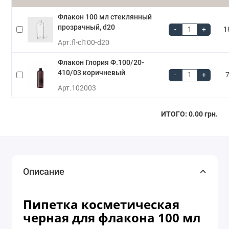
Флакон 100 мл стеклянный
прозрачный, d20
-
+
1
Арт.
fl-cl100-d20
Флакон Глория Ф.100/20-
410/03 коричневый
-
+
7
Арт.
102003
ИТОГО:
0.00 грн.
Описание
Пипетка косметическая
черная для флакона 100 мл