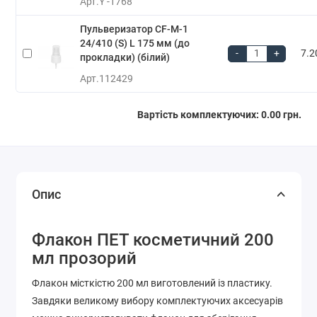
Арт.
Y -1768
Пульверизатор CF-M-1
24/410 (S) L 175 мм (до
-
+
7.2
прокладки) (білий)
Арт.
112429
Вартість комплектуючих:
0.00 грн.
Опис
Флакон ПЕТ косметичний 200
мл прозорий
Флакон місткістю 200 мл виготовлений із пластику.
Завдяки великому вибору комплектуючих аксесуарів