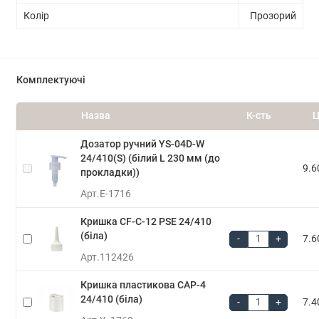
Колір
Прозорий
Комплектуючі
Назва
К-сть
Ц
Дозатор ручний YS-04D-W
24/410(S) (білий L 230 мм (до
9.6
прокладки))
Арт.
E-1716
Кришка CF-C-12 PSE 24/410
(біла)
-
+
7.6
Арт.
112426
Кришка пластикова CAP-4
24/410 (біла)
-
+
7.4