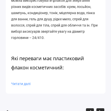
можна використовувати флакон для зберігання
різних видів косметичних засобів: крем, лосьйон,
шампунь, кондиціонер, тонік, міцелярна вода, пінка
для ванни, гель для душу, рідке мило, спрей для
волосся, спрей для тіла, спрей для обличчя та ін. При
виборі аксесуарів звертайте увагу на діаметр
горловини – 24/410.
Які переваги має пластиковий
флакон косметичний:
Легкість і точність
: Флакони мають малу масу і
Читати далі
їх значно легше транспортувати. Готовий виріб
у такому флаконі значно легший, ніж у
скляному;
Міцність
: Матеріал не крихкий і не
розбивається від випадкових падінь;