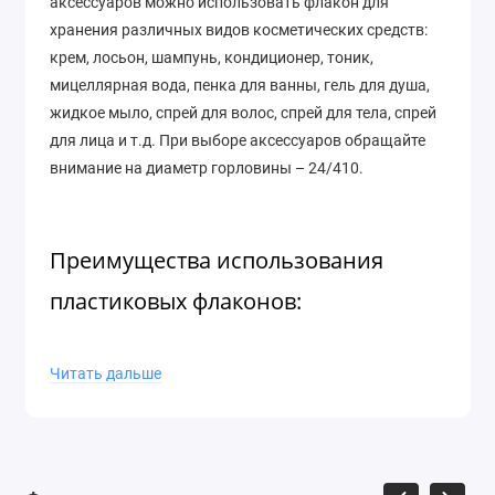
аксессуаров можно использовать флакон для
хранения различных видов косметических средств:
крем, лосьон, шампунь, кондиционер, тоник,
мицеллярная вода, пенка для ванны, гель для душа,
жидкое мыло, спрей для волос, спрей для тела, спрей
для лица и т.д. При выборе аксессуаров обращайте
внимание на диаметр горловины – 24/410.
Преимущества использования
пластиковых флаконов:
Легкость и точность
: Флаконы имеют малую
Читать дальше
массу и их значительно легче
транспортировать. Готовое изделие в таком
флаконе гораздо легче, чем в стеклянном;
Прочность:
Материал не хрупок и не
разбивается от случайных падений;