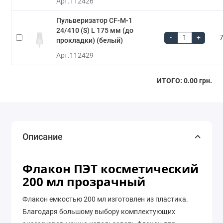
Арт.
112426
Пульверизатор CF-M-1
24/410 (S) L 175 мм (до
-
+
7
прокладки) (белый)
Арт.
112429
ИТОГО:
0.00 грн.
Описание
Флакон ПЭТ косметический
200 мл прозрачный
Флакон емкостью 200 мл изготовлен из пластика.
Благодаря большому выбору комплектующих