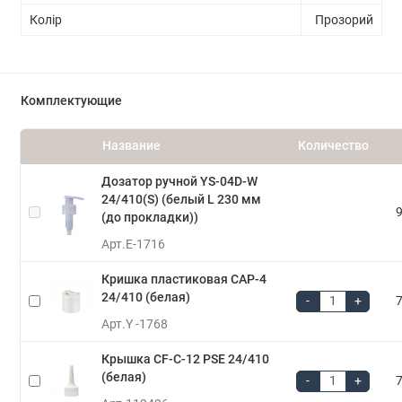
Колір
Прозорий
Комплектующие
Название
Количество
Дозатор ручной YS-04D-W
24/410(S) (белый L 230 мм
9
(до прокладки))
Арт.
E-1716
Кришка пластиковая CAP-4
24/410 (белая)
-
+
7
Арт.
Y -1768
Крышка CF-C-12 PSE 24/410
(белая)
-
+
7