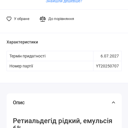
Знайшли дешевше?
У обране
До порівняння
Характеристики
Термін придатності
6.07.2027
Номер партії
YT20250707
Опис
Ретиальдегід рідкий, емульсія