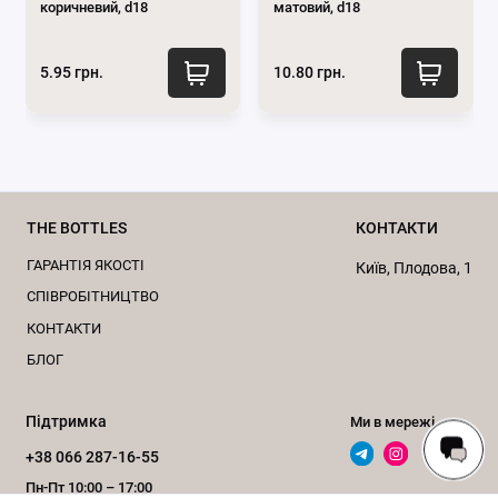
коричневий, d18
матовий, d18
Склад інгредієнту
5.95 грн.
10.80 грн.
INCI
Вміст
Water
44.10 %
THE BOTTLES
КОНТАКТИ
Caprylic/Capric Triglyceride
26.0 %
ГАРАНТІЯ ЯКОСТІ
Київ, Плодова, 1
Glycerin
11.55 %
CПІВРОБІТНИЦТВО
КОНТАКТИ
Polysorbate 80
10.0 %
БЛОГ
Retinal
6.0 %
Підтримка
Ми в мережі
Sucrose Laurate
1.0 %
+38 066 287-16-55
Пн-Пт 10:00 – 17:00
1,2-Hexanediol
0.5 %