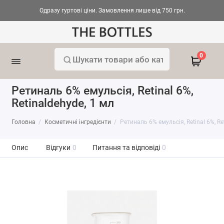
Одразу гуртові ціни. Замовлення лише від 750 грн.
0
Ретиналь 6% емульсія, Retinal 6%,
Retinaldehyde, 1 мл
Головна
Косметичні інгредієнти
Ретиналь 6% емульсія, Retinal 6%, Re
Опис
Відгуки
0
Питання та відповіді
0