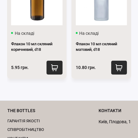
покращує функціональність і естетику дифузора.
За консультацією звертайтесь за
телефоном
0662871655
або пишіть нам у
месенджери
Viber
та
Telegram
.
На складі
На складі
Підписуйтесь на наші офіційні сторінки
Флакон 10 мл скляний
Флакон 10 мл скляний
в
Телеграм
та
Instagram
.
коричневий, d18
матовий, d18
5.95 грн.
10.80 грн.
THE BOTTLES
КОНТАКТИ
ГАРАНТІЯ ЯКОСТІ
Київ, Плодова, 1
CПІВРОБІТНИЦТВО