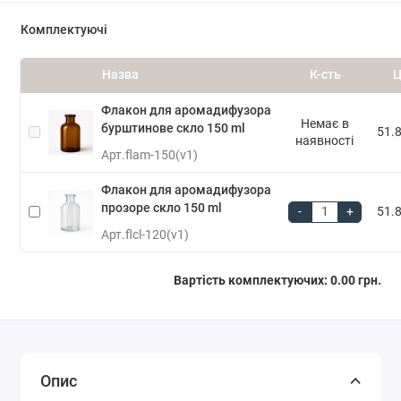
Комплектуючі
Назва
К-сть
Ц
Флакон для аромадифузора
Немає в
бурштинове скло 150 ml
51.8
наявності
Арт.
flam-150(v1)
Флакон для аромадифузора
прозоре скло 150 ml
-
+
51.8
Арт.
flcl-120(v1)
Вартість комплектуючих:
0.00 грн.
Опис