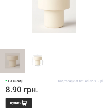
На складі
Код товару: st-natl-ad-d29x19-pl
8.90 грн.
Купити