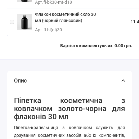
Арт.
fl-bk30-mt-d18
Флакон косметичний скло 30
мл (чорний глянсовий)
11.4
Арт.
fl-bl(gl)30
Вартість комплектуючих:
0.00 грн.
Опис
Піпетка косметична з
ковпачком
золото-чорна для
флаконів 30 мл
Піпетка-крапельниця з ковпачком служить для
дозування косметичних засобів або їх компонентів,