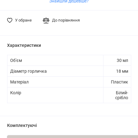
Знайшли дешевше?
У обране
До порівняння
Характеристики
Об'єм
30 мл
Діаметр горличка
18 мм
Матеріал
Пластик
Колір
Білий-
срібло
Комплектуючі