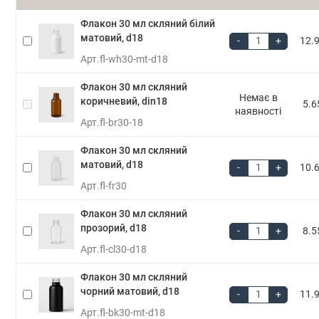
Флакон 30 мл скляний білий
матовий, d18
-
+
12.9
Арт.
fl-wh30-mt-d18
Флакон 30 мл скляний
Немає в
коричневий, din18
5.6
наявності
Арт.
fl-br30-18
Флакон 30 мл скляний
матовий, d18
-
+
10.6
Арт.
fl-fr30
Флакон 30 мл скляний
прозорий, d18
-
+
8.5
Арт.
fl-cl30-d18
Флакон 30 мл скляний
чорний матовий, d18
-
+
11.9
Арт.
fl-bk30-mt-d18