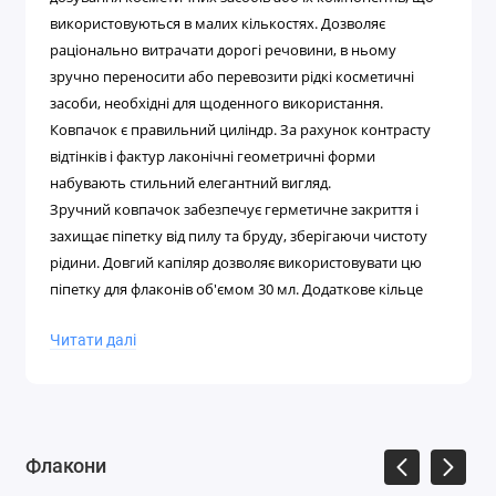
використовуються в малих кількостях. Дозволяє
раціонально витрачати дорогі речовини, в ньому
зручно переносити або перевозити рідкі косметичні
засоби, необхідні для щоденного використання.
Ковпачок є правильний циліндр. За рахунок контрасту
відтінків і фактур лаконічні геометричні форми
набувають стильний елегантний вигляд.
Зручний ковпачок забезпечує герметичне закриття і
захищає піпетку від пилу та бруду, зберігаючи чистоту
рідини. Довгий капіляр дозволяє використовувати цю
піпетку для флаконів об'ємом 30 мл. Додаткове кільце
першого відкриття захищає вміст флакону від розливу
Читати далі
або відкриття флакону до покупки.
У відео можна побачити, як виглядає піпетка 30 мл:
Флакони