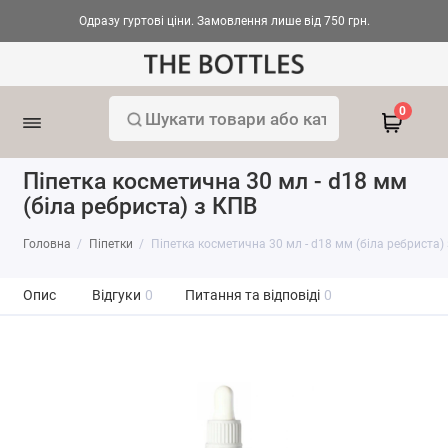
Одразу гуртові ціни. Замовлення лише від 750 грн.
0
Піпетка косметична 30 мл - d18 мм
(біла ребриста) з КПВ
Головна
Піпетки
Піпетка косметична 30 мл - d18 мм (біла ребриста)
Опис
Відгуки
0
Питання та відповіді
0