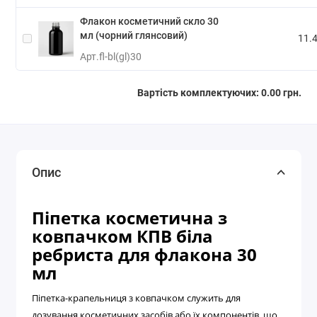
Флакон косметичний скло 30
мл (чорний глянсовий)
11.4
Арт.
fl-bl(gl)30
Вартість комплектуючих:
0.00 грн.
Опис
Піпетка косметична з
ковпачком КПВ біла
ребриста для флакона 30
мл
Піпетка-крапельниця з ковпачком служить для
дозування косметичних засобів або їх компонентів, що