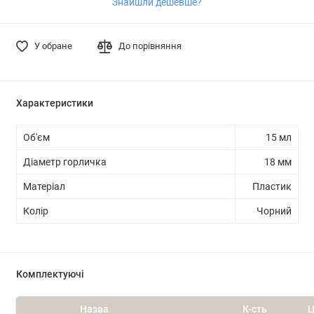
Знайшли дешевше?
У обране
До порівняння
Характеристики
Об'єм
15 мл
Діаметр горличка
18 мм
Матеріал
Пластик
Колір
Чорний
Комплектуючі
Назва
К-сть
Ц