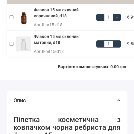
Флакон 15 мл скляний
коричневий, d18
-
+
6.9
Арт.
fl-br15-d18
Флакон 15 мл скляний
матовий, d18
-
+
9.8
Арт.
fl-mt15-d18
Вартість комплектуючих:
0.00 грн.
Опис
Піпетка косметична з
ковпачком чорна ребриста для