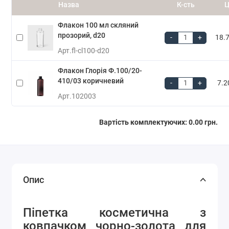
Назва
К-сть
Ц
Флакон 100 мл скляний
прозорий, d20
-
+
18.7
Арт.
fl-cl100-d20
Флакон Глорія Ф.100/20-
410/03 коричневий
-
+
7.2
Арт.
102003
Вартість комплектуючих:
0.00 грн.
Опис
Піпетка косметична з
ковпачком чорно-золота для