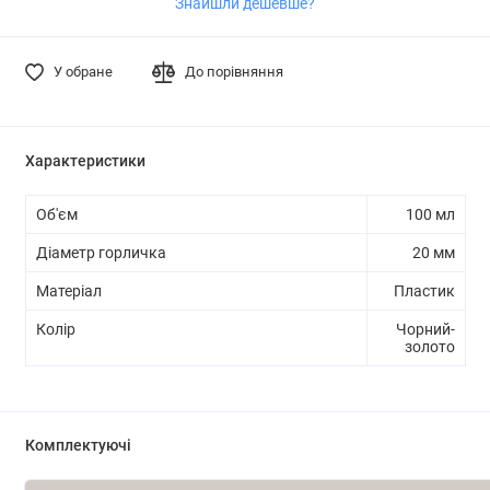
Знайшли дешевше?
У обране
До порівняння
Характеристики
Об'єм
100 мл
Діаметр горличка
20 мм
Матеріал
Пластик
Колір
Чорний-
золото
Комплектуючі