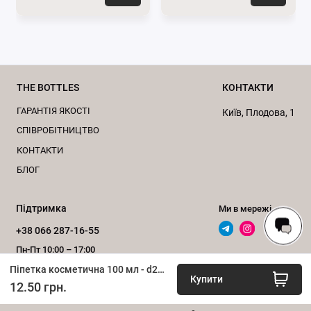
Великий вибір косметичних піпеток за вигідною ціною
можна побачити на сторінці нашого сайту
Піпетки
.
За консультацією звертайтесь за
телефоном
0662871655
або пишіть нам у
месенджери
Viber
та
Telegram
.
THE BOTTLES
КОНТАКТИ
ГАРАНТІЯ ЯКОСТІ
Підписуйтесь на наші офіційні сторінки
Київ, Плодова, 1
в
Телеграм
та
Instagram
.
CПІВРОБІТНИЦТВО
КОНТАКТИ
БЛОГ
Підтримка
Ми в мережі
+38 066 287-16-55
Пн-Пт 10:00 – 17:00
Піпетка косметична 100 мл - d20 мм (чорна-золото)
Зворотний дзвінок
Купити
12.50 грн.