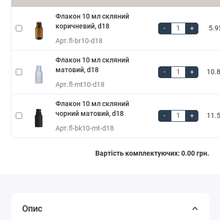
Флакон 10 мл скляний
коричневий, d18
-
+
5.9
Арт.
fl-br10-d18
Флакон 10 мл скляний
матовий, d18
-
+
10.8
Арт.
fl-mt10-d18
Флакон 10 мл скляний
чорний матовий, d18
-
+
11.5
Арт.
fl-bk10-mt-d18
Вартість комплектуючих:
0.00 грн.
Опис