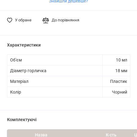
Знайшли дешевше?
У обране
До порівняння
Характеристики
Об'єм
10 мл
Діаметр горличка
18 мм
Матеріал
Пластик
Колір
Чорний
Комплектуючі
Назва
К-сть
Ц