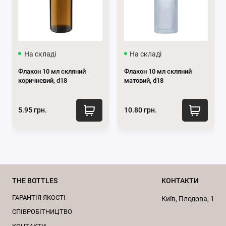
Довговічність:
Виготовлена з міцного матеріалу
і має довгий термін служби.
Дизайн:
Пластик чорного кольору має
лаконічний та витончений дизайн, добре підійде
На складі
На складі
до флаконів будь-якого кольору.
Флакон 10 мл скляний
Флакон 10 мл скляний
Большой выбор пипеток косметических по выгодной
коричневий, d18
матовий, d18
цене можно увидеть на странице нашего
сайта
Пипетки
.
5.95 грн.
10.80 грн.
За консультацією звертайтесь за
телефоном
0662871655
або пишіть нам у
месенджери
Viber
та
Telegram
.
Підписуйтесь на наші офіційні сторінки
в
Телеграм
та
Instagram
.
THE BOTTLES
КОНТАКТИ
ГАРАНТІЯ ЯКОСТІ
Київ, Плодова, 1
CПІВРОБІТНИЦТВО