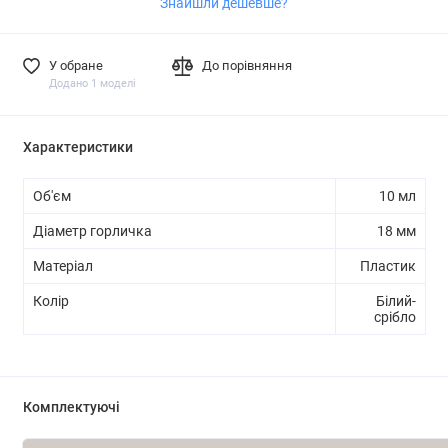
Знайшли дешевше?
У обране
До порівняння
Додано 1 моделі
Характеристики
Об'єм
10 мл
Діаметр горличка
18 мм
Матеріал
Пластик
Колір
Білий-
срібло
Комплектуючі