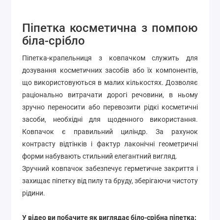
Піпетка косметична з помпою
біла-срібло
Піпетка-крапельниця з ковпачком служить для
дозування косметичних засобів або їх компонентів,
що використовуються в малих кількостях. Дозволяє
раціонально витрачати дорогі речовини, в ньому
зручно переносити або перевозити рідкі косметичні
засоби, необхідні для щоденного використання.
Ковпачок є правильний циліндр. За рахунок
контрасту відтінків і фактур лаконічні геометричні
форми набувають стильний елегантний вигляд.
Зручний ковпачок забезпечує герметичне закриття і
захищає піпетку від пилу та бруду, зберігаючи чистоту
рідини.
У відео ви побачите як виглядає біло-срібна піпетка: