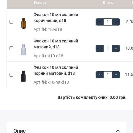
Назва
К-сть
Ц
Флакон 10 мл скляний
коричневий, d18
-
+
5.9
Арт.
fl-br10-d18
Флакон 10 мл скляний
матовий, d18
-
+
10.8
Арт.
fl-mt10-d18
Флакон 10 мл скляний
чорний матовий, d18
-
+
11.5
Арт.
fl-bk10-mt-d18
Вартість комплектуючих:
0.00 грн.
Опис