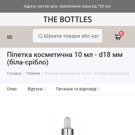
Одразу гуртові ціни. Замовлення лише від 750 грн.
0
Піпетка косметична 10 мл - d18 мм
(біла-срібло)
Головна
Піпетки
Піпетка косметична 10 мл - d18 мм (біла-срібло)
Опис
Відгуки
0
Питання та відповіді
0