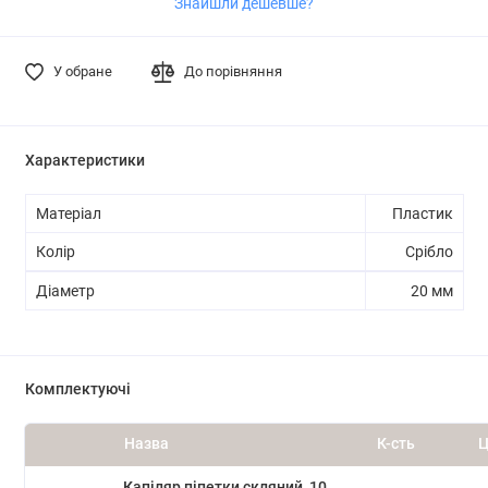
Знайшли дешевше?
У обране
До порівняння
Характеристики
Матеріал
Пластик
Колір
Срібло
Діаметр
20 мм
Комплектуючі
Назва
К-сть
Ц
Капіляр піпетки скляний, 10