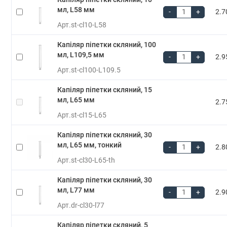
мл, L58 мм
-
+
2.7
Арт.
st-cl10-L58
Капіляр піпетки скляний, 100
мл, L109,5 мм
-
+
2.9
Арт.
st-cl100-L109.5
Капіляр піпетки скляний, 15
мл, L65 мм
2.7
Арт.
st-cl15-L65
Капіляр піпетки скляний, 30
мл, L65 мм, тонкий
-
+
2.8
Арт.
st-cl30-L65-th
Капіляр піпетки скляний, 30
мл, L77 мм
-
+
2.9
Арт.
dr-cl30-l77
Капіляр піпетки скляний, 5