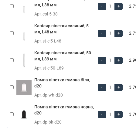
мл, L38 мм
-
+
2.7
Арт.
cpl-5-38
Капіляр піпетки скляний, 5
мл, L48 мм
-
+
2.7
Арт.
st-cl5-L48
Капіляр піпетки скляний, 50
мл, L89 мм
-
+
2.9
Арт.
st-cl50-L89
Помпа піпетки гумова біла,
d20
-
+
3.7
Арт.
dp-wh-d20
Помпа піпетки гумова чорна,
d20
-
+
3.7
Арт.
dp-bk-d20