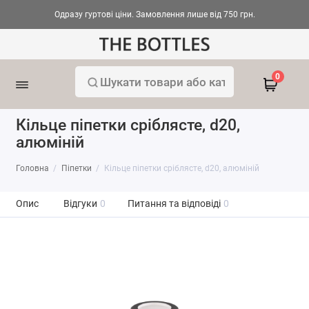
Одразу гуртові ціни. Замовлення лише від 750 грн.
0
Кільце піпетки сріблясте, d20,
алюміній
Головна
Піпетки
Кільце піпетки сріблясте, d20, алюміній
Опис
Відгуки
0
Питання та відповіді
0