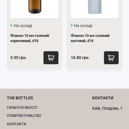
На складі
На складі
Флакон 10 мл скляний
Флакон 10 мл скляний
коричневий, d18
матовий, d18
Характеристики алюмінієвого кільця
5.95 грн.
10.80 грн.
для флакону з капіляром:
Герметичність
: Кришка забезпечує надійне
закриття, запобігаючи потраплянню повітря
всередину упаковки, що дозволяє довше
зберігати свіжість продукту.
THE BOTTLES
КОНТАКТИ
Універсальність
: Такі кришки часто
ГАРАНТІЯ ЯКОСТІ
Київ, Плодова, 1
використовуються для баночок або пляшок
CПІВРОБІТНИЦТВО
різного об’єму, особливо у косметичній
КОНТАКТИ
індустрії. Вони можуть бути застосовані для