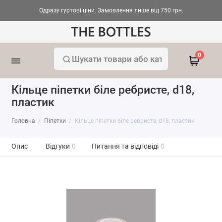
Одразу гуртові ціни. Замовлення лише від 750 грн.
0
Кільце піпетки біле ребристе, d18,
пластик
Головна
Піпетки
Кільце піпетки біле ребристе, d18, пластик
Опис
Відгуки
0
Питання та відповіді
0