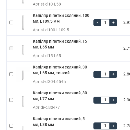
Арт.
st-cl10-L58
Капіляр піпетки скляний, 100
мл, L109,5 мм
-
+
2.9
Арт.
st-cl100-L109.5
Капіляр піпетки скляний, 15
мл, L65 мм
2.7
Арт.
st-cl15-L65
Капіляр піпетки скляний, 30
мл, L65 мм, тонкий
-
+
2.8
Арт.
st-cl30-L65-th
Капіляр піпетки скляний, 30
мл, L77 мм
-
+
2.9
Арт.
dr-cl30-l77
Капіляр піпетки скляний, 5
мл, L38 мм
-
+
2.7