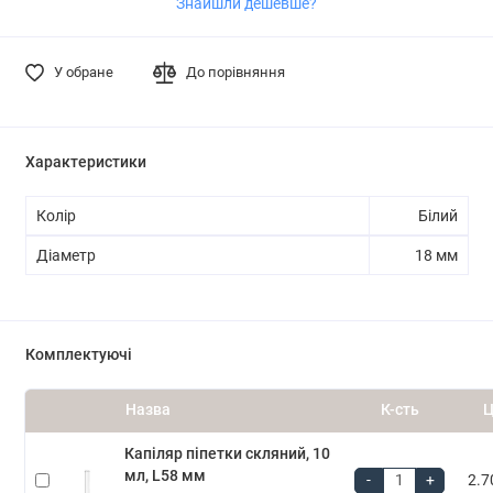
Знайшли дешевше?
У обране
До порівняння
Характеристики
Колір
Білий
Діаметр
18 мм
Комплектуючі
Назва
К-сть
Ц
Капіляр піпетки скляний, 10
мл, L58 мм
-
+
2.7