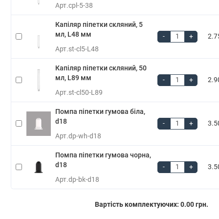
Арт.
cpl-5-38
Капіляр піпетки скляний, 5
мл, L48 мм
-
+
2.7
Арт.
st-cl5-L48
Капіляр піпетки скляний, 50
мл, L89 мм
-
+
2.9
Арт.
st-cl50-L89
Помпа піпетки гумова біла,
d18
-
+
3.5
Арт.
dp-wh-d18
Помпа піпетки гумова чорна,
d18
-
+
3.5
Арт.
dp-bk-d18
Вартість комплектуючих:
0.00 грн.