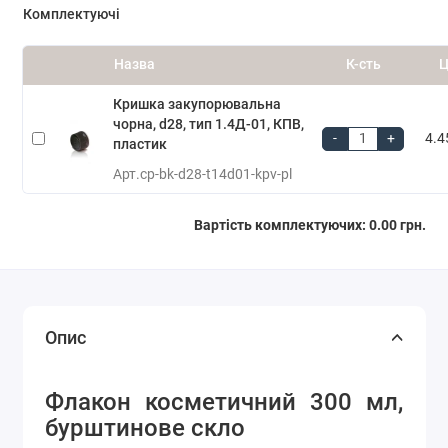
Комплектуючі
Назва
К-сть
Ц
Кришка закупорювальна
чорна, d28, тип 1.4Д-01, КПВ,
-
+
4.4
пластик
Арт.
cp-bk-d28-t14d01-kpv-pl
Вартість комплектуючих:
0.00 грн.
Опис
Флакон косметичний 300 мл,
бурштинове скло