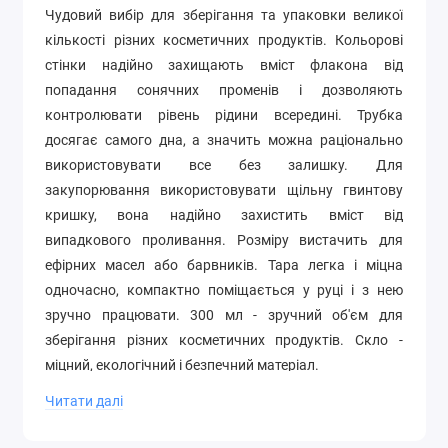
Чудовий вибір для зберігання та упаковки великої
кількості різних косметичних продуктів. Кольорові
стінки надійно захищають вміст флакона від
попадання сонячних променів і дозволяють
контролювати рівень рідини всередині. Трубка
досягає самого дна, а значить можна раціонально
використовувати все без залишку. Для
закупорювання використовувати щільну гвинтову
кришку, вона надійно захистить вміст від
випадкового проливання. Розміру вистачить для
ефірних масел або барвників. Тара легка і міцна
одночасно, компактно поміщається у руці і з нею
зручно працювати.
300 мл - зручний об'єм для
зберігання різних косметичних продуктів.
Скло -
міцний, екологічний і безпечний матеріал.
Читати далі
Коричневі скляні флакони 300 мл широко
використовуються для пакування та зберігання