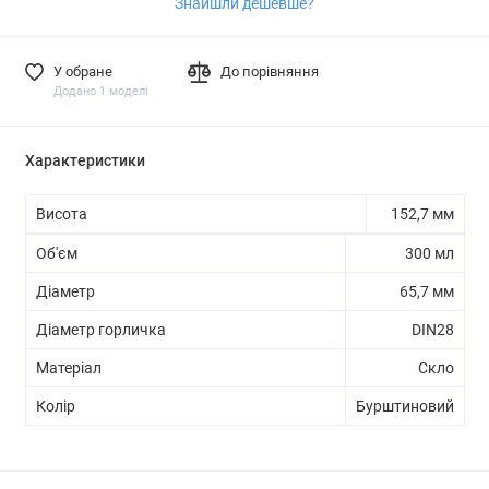
Знайшли дешевше?
У обране
До порівняння
Додано 1 моделі
Характеристики
Висота
152,7 мм
Об'єм
300 мл
Діаметр
65,7 мм
Діаметр горличка
DIN28
Матеріал
Скло
Колір
Бурштиновий