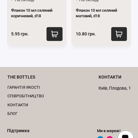
Збереження якості:
Запобігає окисленню і
розкладанню активних компонентів
Флакон 10 мл скляний
Флакон 10 мл скляний
коричневий, d18
матовий, d18
косметичного продукту, що допомагає зберегти
його якість і термін зберігання.
Елегантний вигляд:
Коричневий колір надає
5.95 грн.
10.80 грн.
флакону вишуканого вигляду і чудово
доповнює дизайн косметичних продуктів.
Міцність:
Скло - міцний матеріал, що дозволяє
зберігати флакон в цілості і безпеці під час
транспортування і зберігання.
THE BOTTLES
КОНТАКТИ
Герметичність:
Скляні флакони зазвичай
мають надійне закриття, що запобігає
ГАРАНТІЯ ЯКОСТІ
Київ, Плодова, 1
витіканню косметичного продукту.
CПІВРОБІТНИЦТВО
Екологічність
: Скло - перероблений матеріал,
КОНТАКТИ
тому його використання більш екологічне, ніж
БЛОГ
пластику.
Ознайомитись з асортиментом нашого інтернет-
Підтримка
Ми в мережі
магазину та обрати необхідні скляні флакони можна