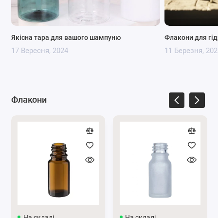
Якісна тара для вашого шампуню
Флакони для гі
17 Вересня, 2024
11 Березня, 202
Флакони
Переваги скляних флаконів, 300 мл:
Захист від ультрафіолету
: Коричневе скло
ефективно блокує шкідливі ультрафіолетові
промені, що особливо важливо для продуктів,
які чутливі до світла, таких як сироватки, креми
з вітаміном С, ефірні олії.
На складі
На складі