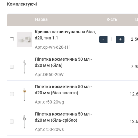
Комплектуючі
Назва
К-сть
Ц
Кришка нагвинчувальна біла,
d20, тип 1.1
-
+
2.5
Арт.
cp-wh-d20-t11
Піпетка косметична 50 мл -
d20 мм (біла)
7.9
Арт.
DR50-20W
Піпетка косметична 50 мл -
d20 мм (біла-золото)
12.6
Арт.
dr50-20wg
Піпетка косметична 50 мл -
d20 мм (біла-срібло)
12.6
Арт.
dr50-20ws