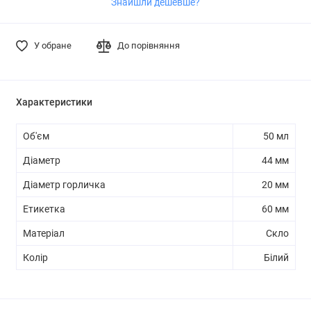
Знайшли дешевше?
У обране
До порівняння
Характеристики
Об'єм
50 мл
Діаметр
44 мм
Діаметр горличка
20 мм
Етикетка
60 мм
Матеріал
Скло
Колір
Білий