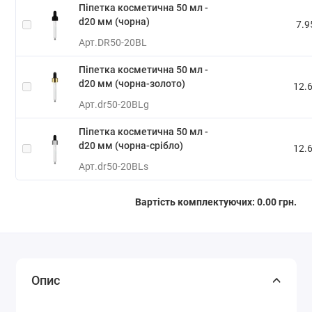
Піпетка косметична 50 мл -
d20 мм (чорна)
7.9
Арт.
DR50-20BL
Піпетка косметична 50 мл -
d20 мм (чорна-золото)
12.6
Арт.
dr50-20BLg
Піпетка косметична 50 мл -
d20 мм (чорна-срібло)
12.6
Арт.
dr50-20BLs
Вартість комплектуючих:
0.00 грн.
Опис