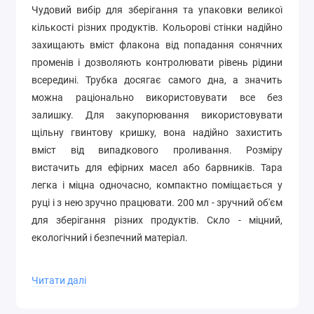
Чудовий вибір для зберігання та упаковки великої
кількості різних продуктів. Кольорові стінки надійно
захищають вміст флакона від попадання сонячних
променів і дозволяють контролювати рівень рідини
всередині. Трубка досягає самого дна, а значить
можна раціонально використовувати все без
залишку. Для закупорювання використовувати
щільну гвинтову кришку, вона надійно захистить
вміст від випадкового проливання. Розміру
вистачить для ефірних масел або барвників. Тара
легка і міцна одночасно, компактно поміщається у
руці і з нею зручно працювати.
200 мл - зручний об'єм
для зберігання різних продуктів.
Скло - міцний,
екологічний і безпечний матеріал.
Коричневі скляні флакони 200 мл широко
Читати далі
використовуються для пакування та зберігання
різних косметичних продуктів, включаючи: сироватки