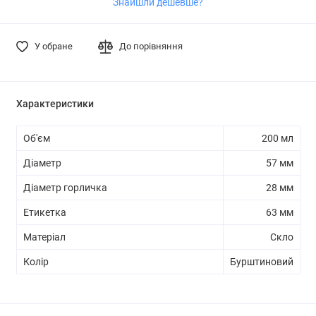
Знайшли дешевше?
У обране
До порівняння
Характеристики
Об'єм
200 мл
Діаметр
57 мм
Діаметр горличка
28 мм
Етикетка
63 мм
Матеріал
Скло
Колір
Бурштиновий