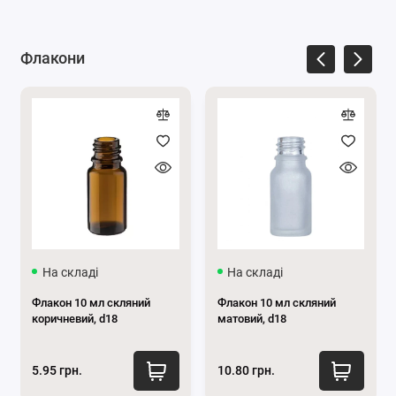
для обличчя і тіла, ефірні олії, тоніки, креми, масла.
У відео можна побачити, як виглядає скляний
Флакони
флакон коричневий 300 мл:
На складі
На складі
Флакон 10 мл скляний
Флакон 10 мл скляний
коричневий, d18
матовий, d18
5.95 грн.
10.80 грн.