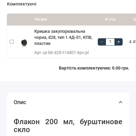
Комплектуючі
Назва
К-сть
Ц
Кришка закупорювальна
чорна, d28, тип 1.4Д-01, КПВ,
-
+
4.4
пластик
Арт.
cp-bk-d28-t14d01-kpv-pl
Вартість комплектуючих:
0.00 грн.
Опис
Флакон 200 мл, бурштинове
скло