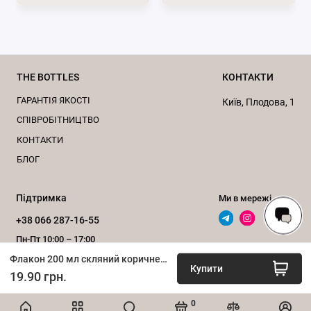
THE BOTTLES
КОНТАКТИ
ГАРАНТІЯ ЯКОСТІ
Київ, Плодова, 1
CПІВРОБІТНИЦТВО
КОНТАКТИ
БЛОГ
Переваги скляних флаконів, 200 мл:
Підтримка
Ми в мережі
Захист від ультрафіолету
: Коричневе скло
+38 066 287-16-55
ефективно блокує шкідливі ультрафіолетові
Пн-Пт 10:00 – 17:00
промені, що особливо важливо для продуктів,
Флакон 200 мл скляний коричневий, d28
Зворотний дзвінок
які чутливі до світла, таких як сироватки, креми
Купити
19.90 грн.
з вітаміном С, ефірні олії.
Збереження якості:
Запобігає окисленню і
0
ІНТЕРНЕТ-МАГАЗИН «bottles.com.ua», 2020–2026