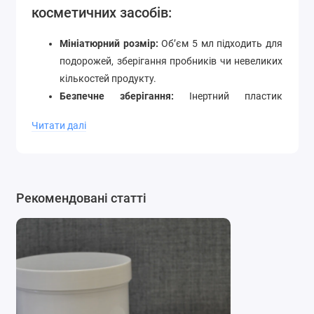
косметичних засобів:
Мініатюрний розмір:
Об’єм 5 мл підходить для
подорожей, зберігання пробників чи невеликих
кількостей продукту.
Безпечне зберігання:
Інертний пластик
захищає косметику від впливу зовнішніх
Читати далі
факторів, зберігаючи її властивості.
Герметична пластикова кришка:
Міцно
фіксується, запобігаючи проливанню та
потраплянню повітря.
Рекомендовані статті
Зручна у використанні:
Прозорий пластик
дозволяє бачити вміст, що полегшує контроль
кількості продукту.
Особливості застосування скляних