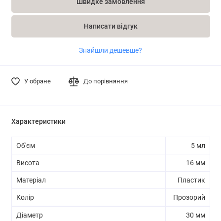
Швидке замовлення
Написати відгук
Знайшли дешевше?
У обране
До порівняння
Характеристики
Об'єм
5 мл
Висота
16 мм
Матеріал
Пластик
Колір
Прозорий
Діаметр
30 мм