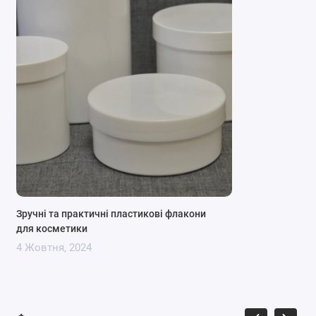
баночок:
Ця баночка ідеально підходить для зберігання
косметичних пробників, бальзамів для губ, тіней,
кремів для обличчя або будь-яких інших засобів у
невеликій кількості. Її компактний розмір робить її
чудовим вибором для подорожей або тестування
нових продуктів. Баночка легко миється і може бути
використана повторно.
З повним переліком косметичних баночок ви можете
Зручні та практичні пластикові флакони
ознайомитись в розділі
"Косметичні баночки".
для косметики
4 Жовтня, 2024
За консультацією звертайтесь за
телефоном
0662871655
або пишіть нам у
месенджери
Viber
та
Telegram
.
Підписуйтесь на наші офіційні сторінки