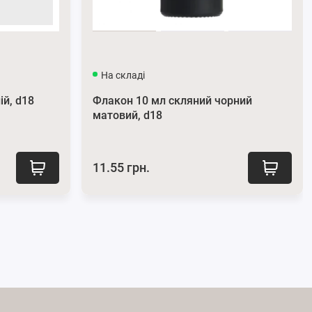
На складі
ій, d18
Флакон 10 мл скляний чорний
матовий, d18
11.55 грн.