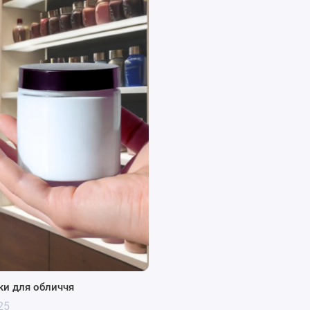
чок у косметичній галузі:
е захищають косметику від впливу світла та повітря, що
бить упаковку зручною для споживачів.
озії, тому ідеально підходить для зберігання різних типів
 та стильний вигляд, що робить їх привабливими для преміум-
о відповідає зростаючому попиту на екологічні пакування в
чок при виробництві свічок:
ки для обличчя
25