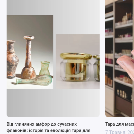
Переваги використання алюмінієвих бано
Збереження продукту:
Алюмінієві баночки добр
подовжує термін придатності продуктів.
Легкість:
Алюміній є дуже легким матеріалом, що ро
Стійкість до корозії:
Алюміній не піддається кор
косметики, зокрема кремів, бальзамів та гелів.
Естетика
: Алюмінієві баночки можуть мати сучасний
сегменту косметики.
Екологічність:
Алюміній на 100% переробляється, щ
косметиці.
Переваги використання алюмінієвих бано
Від глиняних амфор до сучасних
Тара для мас
флаконів: історія та еволюція тари для
7 Травня, 20