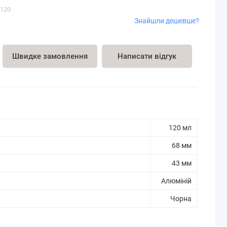
-120
Знайшли дешевше?
Швидке замовлення
Написати відгук
120 мл
68 мм
43 мм
Алюміній
Чорна