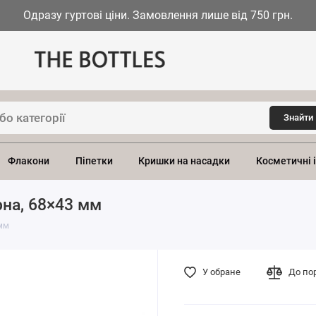
Одразу гуртові ціни. Замовлення лише від 750 грн.
Знайти
Флакони
Піпетки
Кришки на насадки
Косметичні 
рна, 68×43 мм
 мм
У обране
До по