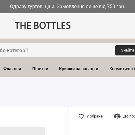
Одразу гуртові ціни. Замовлення лише від 750 грн.
Знайти
Флакони
Піпетки
Кришки на насадки
Косметичні 
У обране
До по