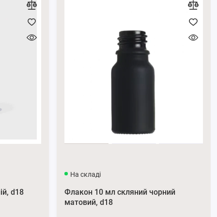
На складі
ій, d18
Флакон 10 мл скляний чорний
матовий, d18