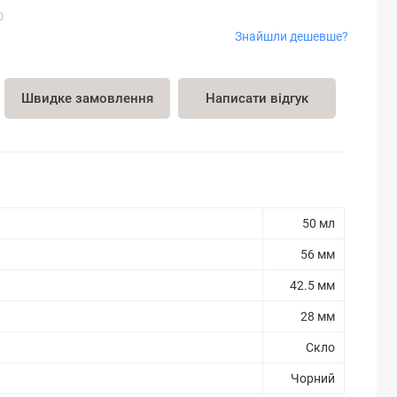
0
Знайшли дешевше?
Швидке замовлення
Написати відгук
50 мл
56 мм
42.5 мм
28 мм
Скло
Чорний