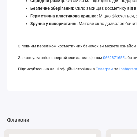
Середній розмір:
Об’єм 50 мл підходить для подорож
Безпечне зберігання:
Скло захищає косметику від вп
Герметична пластикова кришка:
Міцно фіксується,
Зручна у використанні:
Матове скло дозволяє бачити
З повним переліком косметичних баночок ви можете ознайоми
За консультацією звертайтесь за телефоном
0662871655
або п
Підписуйтесь на наші офіційні сторінки в
Телеграм
та
Instagra
Флакони