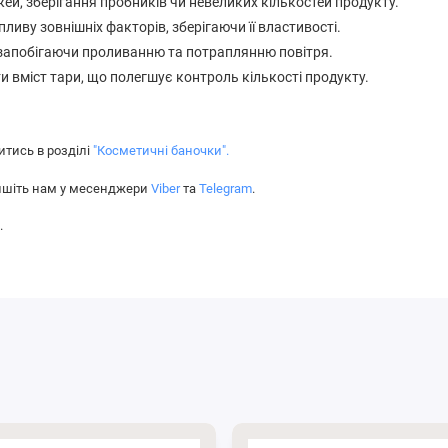
ей, зберігання пробників чи невеликих кількостей продукту.
ливу зовнішніх факторів, зберігаючи її властивості.
 запобігаючи проливанню та потраплянню повітря.
 вміст тари, що полегшує контроль кількості продукту.
тись в розділі
"Косметичні баночки".
ишіть нам у месенджери
Viber
та
Telegram
.
m
.