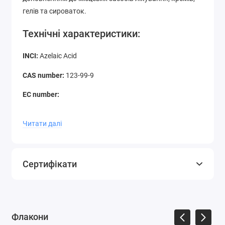
гелів та сироваток.
Технічні характеристики:
INCI:
Azelaic Acid
CAS number:
123-99-9
EC number:
Зовнішній вигляд:
Білий порошок
Читати далі
Запах:
легкий характерний
Чистота:
≥ 99 %
Сертифікати
Хімічна формула:
C9H16O4
Молекулярна маса:
188.22 g/mol
Розчинність:
Добре розчиняється у спиртах та
Флакони
гліколях, погано розчиняється у воді