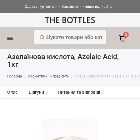
Одразу гуртові ціни. Замовлення лише від 750 грн.
0
Азелаїнова кислота, Azelaic Acid,
1кг
Головна
Косметичні інгредієнти
Азелаїнова кислота, Azelaic Acid, 1кг
Опис
Відгуки
0
Питання та відповіді
0