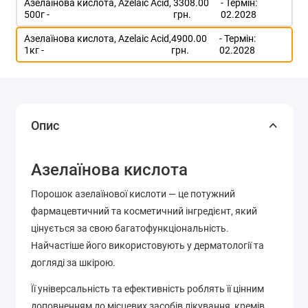
Азелаїнова кислота, Azelaic Acid,
3308.00
- Термін:
500г -
грн.
02.2028
Азелаїнова кислота, Azelaic Acid,
4900.00
- Термін:
1кг -
грн.
02.2028
Опис
Азелаїнова кислота
Порошок азелаїнової кислоти — це потужний
фармацевтичний та косметичний інгредієнт, який
цінується за свою багатофункціональність.
Найчастіше його використовують у дерматології та
догляді за шкірою.
Її універсальність та ефективність роблять її цінним
доповненням до місцевих засобів лікування, кремів,