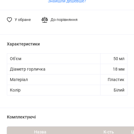
Знайшли дешевше?
У обране
До порівняння
Характеристики
Об'єм
50 мл
Діаметр горличка
18 мм
Матеріал
Пластик
Колір
Білий
Комплектуючі
Назва
К-сть
Ц