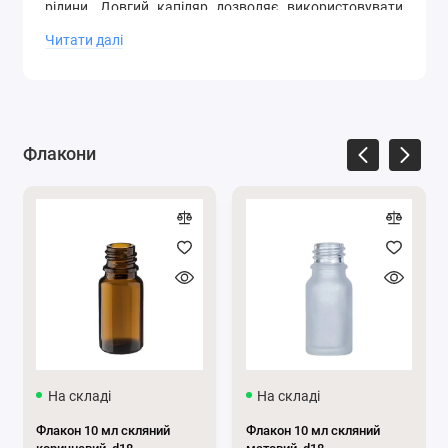
рідини. Довгий капіляр дозволяє використовувати
цю піпетку для флаконів об'ємом 50 мл.
Читати далі
У відео ви побачите, як виглядатиме піпетка для
флакона 50 мл:
Флакони
На складі
На складі
Флакон 10 мл скляний
Флакон 10 мл скляний