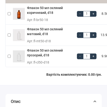
Флакон 50 мл скляний
коричневий, d18
-
+
8.5
Арт.
fl-br50-18
Флакон 50 мл скляний
матовий, d18
-
+
13.9
Арт.
fl-mt50-d18
Флакон 50 мл скляний
прозорий, d18
-
+
9.9
Арт.
fl-cl50-d18
Вартість комплектуючих:
0.00 грн.
Опис