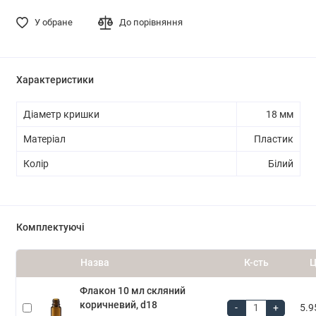
У обране
До порівняння
Характеристики
Діаметр кришки
18 мм
Матеріал
Пластик
Колір
Білий
Комплектуючі
Назва
К-сть
Ц
Флакон 10 мл скляний
коричневий, d18
-
+
5.9