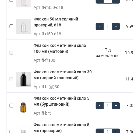
Арт.
fl-mt50-d18
Флакон 50 мл скляний
прозорий, d18
-
+
9.9
Арт.
fl-cl50-d18
Флакон косметичний скло
Під
100 мл (матовий)
16.9
замовлення
Арт.
fl-fr100
Флакон косметичний скло 30
мл (чорний глянсовий)
11.4
Арт.
fl-bl(gl)30
Флакон косметичний скло 5
мл (бурштиновий)
-
+
7.3
Арт.
fl-br5
Флакон косметичний скло 5
мл (прозорий)
-
+
7.3