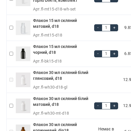
горло DIN18, комплект
Арт.
fl-mt15-d18-wh-set
Флакон 15 мл скляний
матовий, d18
-
+
9.8
Арт.
fl-mt15-d18
Флакон 15 мл скляний
чорний, d18
-
+
6.8
Арт.
fl-bk15-d18
Флакон 30 мл скляний білий
глянсовий, d18
12.9
Арт.
fl-wh30-d18-gl
Флакон 30 мл скляний білий
матовий, d18
-
+
12.9
Арт.
fl-wh30-mt-d18
Флакон 30 мл скляний
Немає в
коричневий, din18