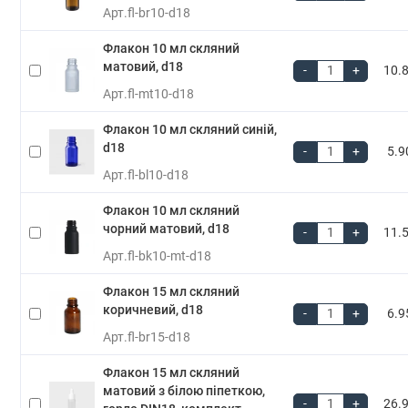
Арт.
fl-br10-d18
Флакон 10 мл скляний
матовий, d18
-
+
10.8
Арт.
fl-mt10-d18
Флакон 10 мл скляний синій,
d18
-
+
5.9
Арт.
fl-bl10-d18
Флакон 10 мл скляний
чорний матовий, d18
-
+
11.5
Арт.
fl-bk10-mt-d18
Флакон 15 мл скляний
коричневий, d18
-
+
6.9
Арт.
fl-br15-d18
Флакон 15 мл скляний
матовий з білою піпеткою,
-
+
26.9