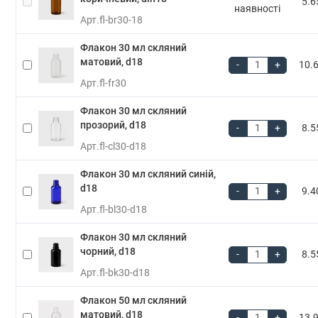
5.6
наявності
Арт.
fl-br30-18
Флакон 30 мл скляний
матовий, d18
-
+
10.6
Арт.
fl-fr30
Флакон 30 мл скляний
прозорий, d18
-
+
8.5
Арт.
fl-cl30-d18
Флакон 30 мл скляний синій,
d18
-
+
9.4
Арт.
fl-bl30-d18
Флакон 30 мл скляний
чорний, d18
-
+
8.5
Арт.
fl-bk30-d18
Флакон 50 мл скляний
матовий, d18
-
+
13.9