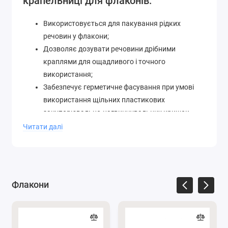
крапельниці для флаконів:
Використовується для пакування рідких
речовин у флакони;
Дозволяє дозувати речовини дрібними
краплями для ощадливого і точного
використання;
Забезпечує герметичне фасування при умові
використання щільних пластикових
закупорювально-нагвинчувальних кришок.
Читати далі
Ознайомитись з повним переліком комплектуючих
для флаконів нашого інтернет-магазину можна на
сторінці
Пластикові кришки та пробки.
За консультацією звертайтесь за
Флакони
телефоном
0662871655
або пишіть нам у
месенджери
Viber
та
Telegram
.
Підписуйтесь на наші офіційні сторінки