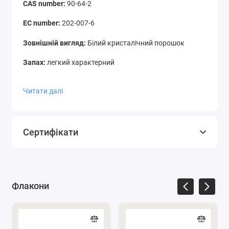
CAS number:
90-64-2
EC number:
202-007-6
Зовнішній вигляд:
Білий кристалічний порошок
Запах:
легкий характерний
Чистота:
≥ 99 %
Читати далі
Хімічна формула:
C8H8O3
Молекулярна маса:
152.15 g/mol
Сертифікати
Розчинність:
Добре розчиняється у воді, етиловому
спирті, ізопропілпальмітаті.
Синоніми:
Мигдальна кислота, Рацемічна мигдальна
Флакони
кислота, 2-гідрокси-2-фенілоцтова кислота (2-
Hydroxy-2-phenylacetic acid), α-гідроксифенілоцтова
кислота (alpha-Hydroxyphenylacetic acid),
Фенілгліколева кислота (Phenylglycolic acid)