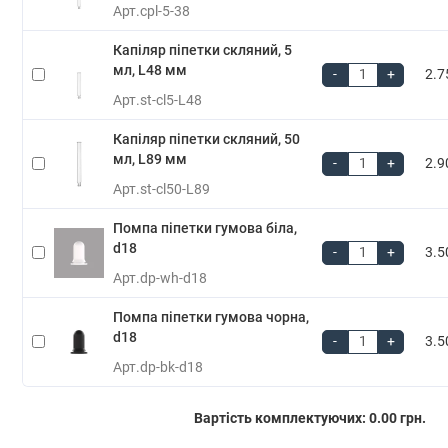
Арт.
cpl-5-38
Капіляр піпетки скляний, 5
мл, L48 мм
-
+
2.7
Арт.
st-cl5-L48
Капіляр піпетки скляний, 50
мл, L89 мм
-
+
2.9
Арт.
st-cl50-L89
Помпа піпетки гумова біла,
d18
-
+
3.5
Арт.
dp-wh-d18
Помпа піпетки гумова чорна,
d18
-
+
3.5
Арт.
dp-bk-d18
Вартість комплектуючих:
0.00 грн.