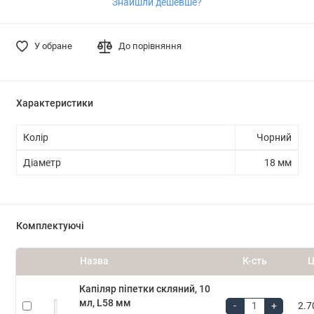
Знайшли дешевше?
У обране
До порівняння
Характеристики
Колір
Чорний
Діаметр
18 мм
Комплектуючі
Назва
К-сть
Ц
Капіляр піпетки скляний, 10
мл, L58 мм
-
+
2.7