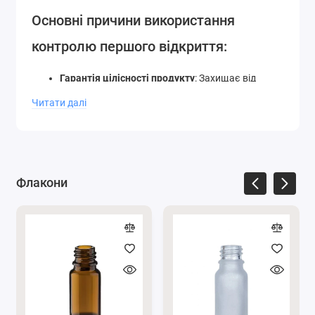
Основні причини використання
контролю першого відкриття:
Гарантія цілісності продукту
: Захищає від
підробок або несанкціонованого втручання у
Читати далі
вміст флакону. Якщо контроль пошкоджений,
це вказує на те, що флакон уже відкривали.
Збереження стерильності:
Для косметичних
засобів, які повинні залишатися стерильними
Флакони
до моменту першого використання (наприклад,
креми, лосьйони), контроль запобігає
потраплянню забруднень і мікроорганізмів.
Довіра споживачів:
Наявність контролю
першого відкриття підвищує довіру клієнтів до
якості продукції, оскільки вони впевнені, що
продукт не був використаний або підроблений.