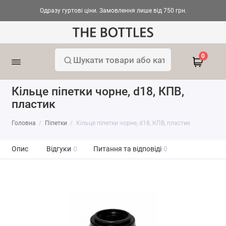
Одразу гуртові ціни. Замовлення лише від 750 грн.
0
Кільце піпетки чорне, d18, КПВ,
пластик
Головна
Піпетки
Кільце піпетки чорне, d18, КПВ, пластик
Опис
Відгуки
0
Питання та відповіді
0