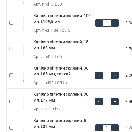
Арт.
st-cl10-L58
Капіляр піпетки скляний, 100
мл, L109,5 мм
-
+
2.9
Арт.
st-cl100-L109.5
Капіляр піпетки скляний, 15
мл, L65 мм
2.7
Арт.
st-cl15-L65
Капіляр піпетки скляний, 30
мл, L65 мм, тонкий
-
+
2.8
Арт.
st-cl30-L65-th
Капіляр піпетки скляний, 30
мл, L77 мм
-
+
2.9
Арт.
dr-cl30-l77
Капіляр піпетки скляний, 5
мл, L38 мм
-
+
2.7