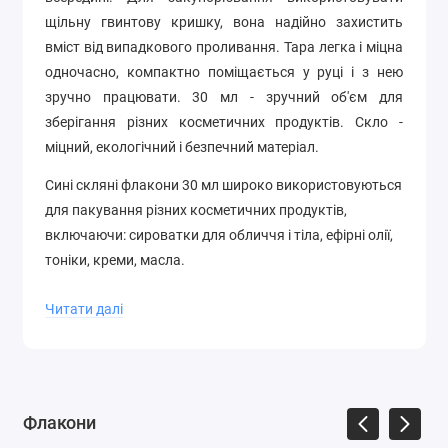
щільну гвинтову кришку, вона надійно захистить
вміст від випадкового проливання. Тара легка і міцна
одночасно, компактно поміщається у руці і з нею
зручно працювати.
30 мл - зручний об'єм для
зберігання різних косметичних продуктів.
Скло -
міцний, екологічний і безпечний матеріал.
Сині скляні флакони 30 мл широко використовуються
для пакування різних косметичних продуктів,
включаючи: сироватки для обличчя і тіла, ефірні олії,
тоніки, креми, масла.
Читати далі
Переваги скляних флаконів, 30 мл:
Захист від ультрафіолету
: Синє скло ефективно
блокує шкідливі ультрафіолетові промені, що
особливо важливо для продуктів, які чутливі до
Флакони
світла, таких як сироватки, креми з вітаміном С,