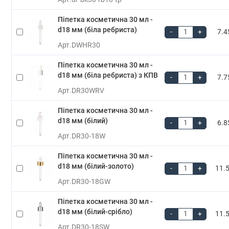
Піпетка косметична 30 мл -
d18 мм (біла ребриста)
-
+
7.4
Арт.
DWHR30
Піпетка косметична 30 мл -
d18 мм (біла ребриста) з КПВ
-
+
7.7
Арт.
DR30WRV
Піпетка косметична 30 мл -
d18 мм (білий)
-
+
6.8
Арт.
DR30-18W
Піпетка косметична 30 мл -
d18 мм (білий-золото)
-
+
11.5
Арт.
DR30-18GW
Піпетка косметична 30 мл -
d18 мм (білий-срібло)
-
+
11.5
Арт.
DR30-18SW