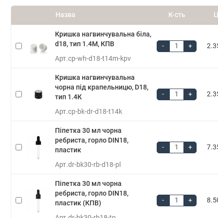
Назва
К-сть
Ц
Кришка нагвинчувальна біла,
d18, тип 1.4М, КПВ
-
+
2.3
Арт.
cp-wh-d18-t14m-kpv
Кришка нагвинчувальна
чорна під крапельницю, D18,
-
+
2.3
тип 1.4К
Арт.
cp-bk-dr-d18-t14k
Піпетка 30 мл чорна
ребриста, горло DIN18,
-
+
7.3
пластик
Арт.
dr-bk30-rb-d18-pl
Піпетка 30 мл чорна
ребриста, горло DIN18,
-
+
8.5
пластик (КПВ)
Арт.
dr-bk30-rb18-tp