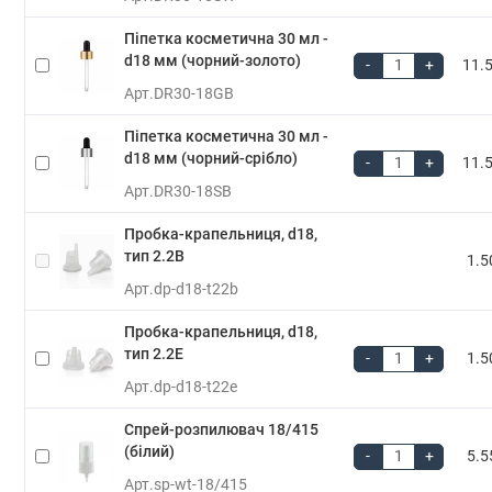
Піпетка косметична 30 мл -
d18 мм (чорний-золото)
-
+
11.5
Арт.
DR30-18GB
Піпетка косметична 30 мл -
d18 мм (чорний-срібло)
-
+
11.5
Арт.
DR30-18SB
Пробка-крапельниця, d18,
тип 2.2B
1.5
Арт.
dp-d18-t22b
Пробка-крапельниця, d18,
тип 2.2E
-
+
1.5
Арт.
dp-d18-t22e
Спрей-розпилювач 18/415
(білий)
-
+
5.5
Арт.
sp-wt-18/415