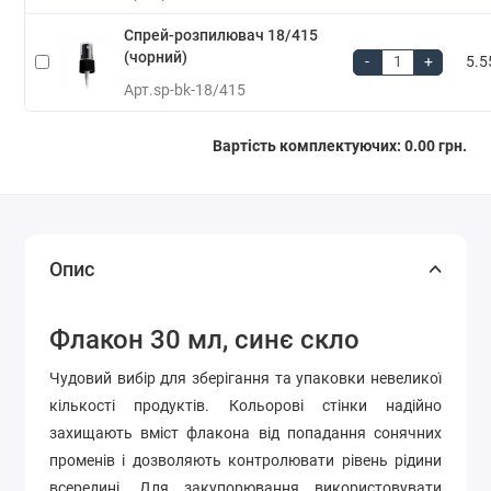
Спрей-розпилювач 18/415
(чорний)
-
+
5.5
Арт.
sp-bk-18/415
Вартість комплектуючих:
0.00 грн.
Опис
Флакон 30 мл, синє скло
Чудовий вибір для зберігання та упаковки невеликої
кількості продуктів. Кольорові стінки надійно
захищають вміст флакона від попадання сонячних
променів і дозволяють контролювати рівень рідини
всередині. Для закупорювання використовувати