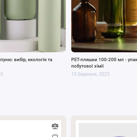
уню: вибір, екологія та
PET-пляшки 100-200 мл - упа
побутової хімії
25
15 Березня, 2025