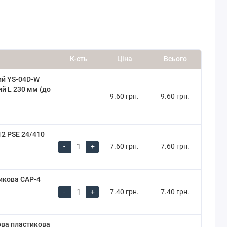
К-сть
Ціна
Всього
ий YS-04D-W
ий L 230 мм (до
9.60 грн.
9.60 грн.
2 PSE 24/410
-
+
7.60 грн.
7.60 грн.
икова CAP-4
-
+
7.40 грн.
7.40 грн.
ова пластикова