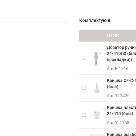
Комплектуючі
Назва
Дозатор ручн
24/410(S) (біл
прокладки))
Арт.
E-1716
Кришка CF-C-1
(біла)
Арт.
112426
Кришка пласт
24/410 (біла)
Арт.
Y -1768
Кришка різьб