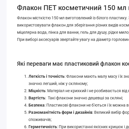
Флакон ПЕТ косметичний 150 мл
Флакон місткістю 150 мл виготовлений із білого пластик
використовувати флакон для зберігання різних видів косме
міцелярна вода, пінка для ванни, гель для душу, рідке мило,
При виборі аксесуарів звертайте увагу на діаметр горлови
Які переваги має пластиковий флакон к
Легкість і точність
: Флакони мають малу масу і їх з
значно легший, ніж у скляному;
Міцність
: Матеріал не крихкий і не розбивається від
Вартість
: Такі флакони значно дешевші за скляні;
Безпека
: Пластикові флакони не б'ються і їх можна 
Разноманітність форм і дизайнів
: Великий вибір фо
споживачів;
Герметичність
: При використанні якісних кришок і 