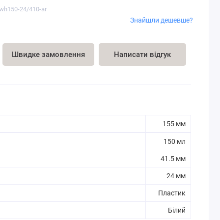
-wh150-24/410-ar
Знайшли дешевше?
Швидке замовлення
Написати відгук
155 мм
150 мл
41.5 мм
24 мм
Пластик
Білий