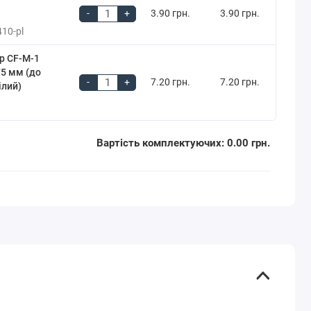
-
+
3.90 грн.
3.90 грн.
10-pl
р CF-M-1
75 мм (до
-
+
7.20 грн.
7.20 грн.
ілий)
Вартість комплектуючих:
0.00 грн.