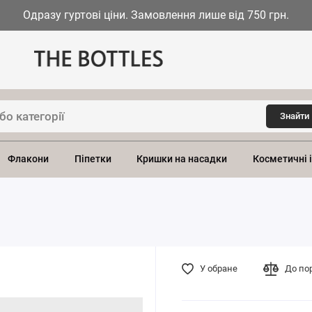
Одразу гуртові ціни. Замовлення лише від 750 грн.
Знайти
Флакони
Піпетки
Кришки на насадки
Косметичні 
У обране
До по