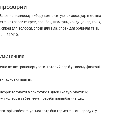
 прозорий
у. Завдяки великому вибору комплектуючих аксесуарів можна
тичних засобів: крем, лосьйон, шампунь, кондиціонер, тонік,
 спрей для волосся, спрей для тіла, спрей для обличчя та ін.
ни – 24/410.
осметичний:
начно легше транспортувати. Готовий виріб у такому флаконі
 випадкових падінь;
використовувати в присутності дітей і не турбуватись;
рм і кольорів забезпечує потреби найвибагливіших
дозаторів забезпечується потрібна герметичність продукту.