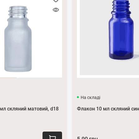
На складі
мл скляний матовий, d18
Флакон 10 мл скляний син
5.90 грн.