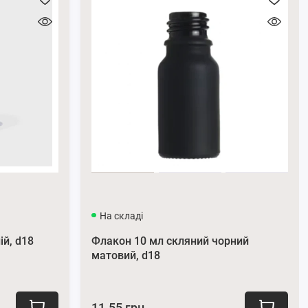
На складі
ій, d18
Флакон 10 мл скляний чорний
матовий, d18
11.55 грн.