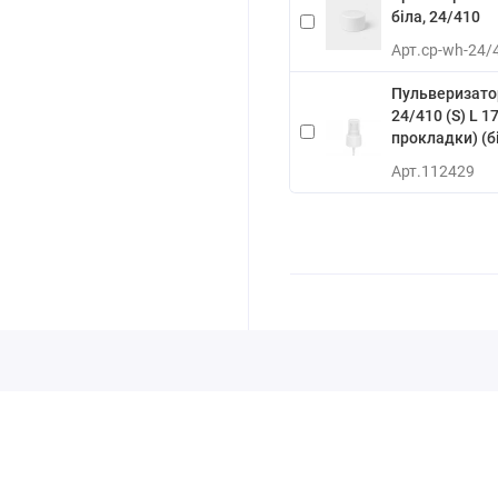
біла, 24/410
Арт.
cp-wh-24/4
Пульверизато
24/410 (S) L 1
прокладки) (б
Арт.
112429