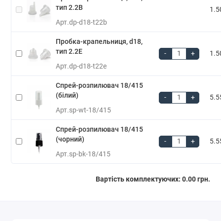
тип 2.2B
1.5
Арт.
dp-d18-t22b
Пробка-крапельниця, d18,
тип 2.2E
-
+
1.5
Арт.
dp-d18-t22e
Спрей-розпилювач 18/415
(білий)
-
+
5.5
Арт.
sp-wt-18/415
Спрей-розпилювач 18/415
(чорний)
-
+
5.5
Арт.
sp-bk-18/415
Вартість комплектуючих:
0.00 грн.