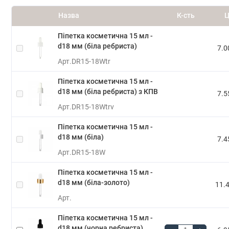
Назва
К-сть
Ц
Піпетка косметична 15 мл -
d18 мм (біла ребриста)
7.0
Арт.
DR15-18Wtr
Піпетка косметична 15 мл -
d18 мм (біла ребриста) з КПВ
7.5
Арт.
DR15-18Wtrv
Піпетка косметична 15 мл -
d18 мм (біла)
7.4
Арт.
DR15-18W
Піпетка косметична 15 мл -
d18 мм (біла-золото)
11.4
Арт.
Піпетка косметична 15 мл -
d18 мм (чорна ребриста)