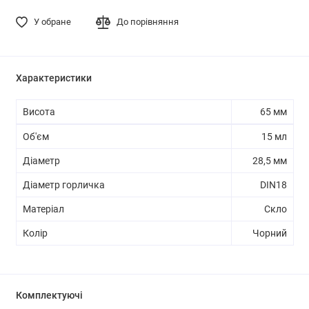
У обране
До порівняння
Характеристики
Висота
65 мм
Об'єм
15 мл
Діаметр
28,5 мм
Діаметр горличка
DIN18
Матеріал
Скло
Колір
Чорний
Комплектуючі