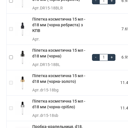
-
+
6.9
Арт.
DR15-18BLR
Піпетка косметична 15 мл -
d18 мм (чорна ребриста) з
7.6
КПВ
Арт.
Піпетка косметична 15 мл -
d18 мм (чорна)
-
+
6.9
Арт.
DR15-18BL
Піпетка косметична 15 мл -
d18 мм (чорна-золото)
11.4
Арт.
dr15-18bg
Піпетка косметична 15 мл -
d18 мм (чорна-срібло)
11.4
Арт.
dr15-18sb
Пробка-крапельниця, d18,