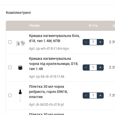
Комплектуючі
Назва
К-сть
Ц
Кришка нагвинчувальна біла,
d18, тип 1.4М, КПВ
-
+
2.3
Арт.
cp-wh-d18-t14m-kpv
Кришка нагвинчувальна
чорна під крапельницю, D18,
-
+
2.3
тип 1.4К
Арт.
cp-bk-dr-d18-t14k
Піпетка 30 мл чорна
ребриста, горло DIN18,
-
+
7.3
пластик
Арт.
dr-bk30-rb-d18-pl
Піпетка 30 мл чорна