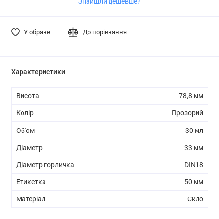
Знайшли дешевше?
У обране
До порівняння
Характеристики
Висота
78,8 мм
Колір
Прозорий
Об'єм
30 мл
Діаметр
33 мм
Діаметр горличка
DIN18
Етикетка
50 мм
Матеріал
Скло