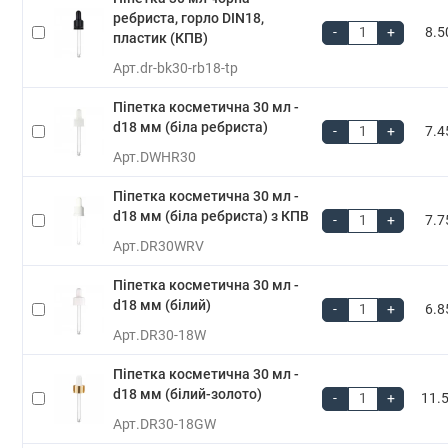
ребриста, горло DIN18,
-
+
8.5
пластик (КПВ)
Арт.
dr-bk30-rb18-tp
Піпетка косметична 30 мл -
d18 мм (біла ребриста)
-
+
7.4
Арт.
DWHR30
Піпетка косметична 30 мл -
d18 мм (біла ребриста) з КПВ
-
+
7.7
Арт.
DR30WRV
Піпетка косметична 30 мл -
d18 мм (білий)
-
+
6.8
Арт.
DR30-18W
Піпетка косметична 30 мл -
d18 мм (білий-золото)
-
+
11.5
Арт.
DR30-18GW