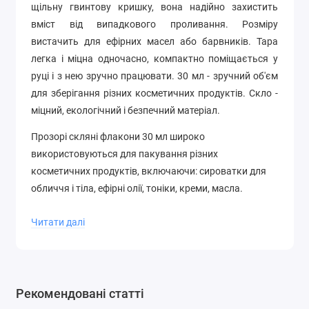
щільну гвинтову кришку, вона надійно захистить
вміст від випадкового проливання. Розміру
вистачить для ефірних масел або барвників. Тара
легка і міцна одночасно, компактно поміщається у
руці і з нею зручно працювати.
30 мл - зручний об'єм
для зберігання різних косметичних продуктів.
Скло -
міцний, екологічний і безпечний матеріал.
Прозорі скляні флакони 30 мл широко
використовуються для пакування різних
косметичних продуктів, включаючи: сироватки для
обличчя і тіла, ефірні олії, тоніки, креми, масла.
Читати далі
У відео можна подивитись, як виглядає флакон
прозорий скляний, 30 мл:
Рекомендовані статті