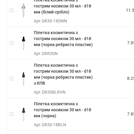
гострим носиком 30 мл - d18
11.5
мм (білий-срібло)
Арт.
DR30-18SWN
Піпетка косметична з
гострим носиком 30 мл - d18
7.8
мм (чорна ребриста пластик)
Арт.
DRR30N
Піпетка косметична з
гострим носиком 30 мл - d18
мм (чорна ребриста пластик)
8.2
з КПВ
Арт.
DR30BLRVN
Піпетка косметична з
гострим носиком 30 мл - d18
7.8
мм (чорна)
Арт.
DR30-18BLN