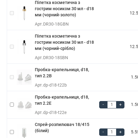
Піпетка косметична з
гострим носиком 30 мл - d18
12.5
мм (чорний-золото)
Арт.
DR30-18GBN
Піпетка косметична з
гострим носиком 30 мл - d18
12.5
мм (чорний-срібло)
Арт.
DR30-18SBN
Пробка-крапельниця, d18,
тип 2.2B
1.5
Арт.
dp-d18-t22b
Пробка-крапельниця, d18,
тип 2.2E
-
+
1.5
Арт.
dp-d18-t22e
Спрей-розпилювач 18/415
(білий)
-
+
5.5