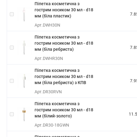
Піпетка косметична з
гострим носиком 30 мл - d18
7.8
мм (біла пластик)
Арт.
DWH30N
Піпетка косметична з
гострим носиком 30 мл - d18
7.8
мм (біла ребриста)
Арт.
DWHR30N
Піпетка косметична з
гострим носиком 30 мл - d18
7.9
мм (біла ребриста) з КПВ
Арт.
DR30RVN
Піпетка косметична з
гострим носиком 30 мл - d18
11.5
мм (білий-золото)
Арт.
DR30-18GWN
Піпетка косметична з