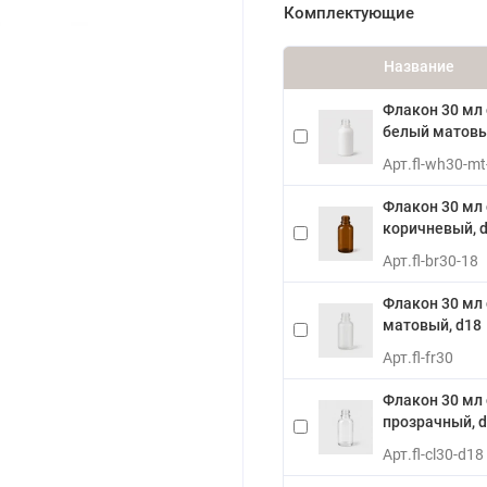
Комплектующие
Название
Флакон 30 мл
белый матовы
Арт.
fl-wh30-mt
Флакон 30 мл
коричневый, d
Арт.
fl-br30-18
Флакон 30 мл
матовый, d18
Арт.
fl-fr30
Флакон 30 мл
прозрачный, 
Арт.
fl-cl30-d18