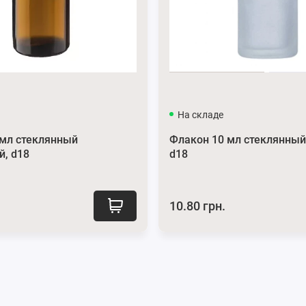
еской пипетки с помпой:
резиновой помпе вы сможете легко отмерить необходимое
чивает надежное закрытие и предотвращает разлив.
дкостей.
а и имеет долгий срок службы.
На складе
 и белой помпой имеет лаконичный и утонченный дизайн,
 мл стеклянный
Флакон 10 мл стеклянный
й, d18
d18
 можно увидеть на странице нашего сайта
Пипетки
.
ли пишите нам в мессенджеры
Viber
и
Telegram
.
10.80 грн.
рам
и
Instagram
.