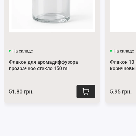
Преимущества использования косметич
Точная дозировка:
Благодаря тонкому капилляру и 
количество жидкости.
Удобство использования:
Удобный колпачок обеспе
Универсальность:
Отлично подходит для разных жи
Долговечность:
Изготовлена ​​из крепкого материал
На складе
На складе
Дизайн:
Пластик белого цвета с золотым покрытием
Флакон для аромадиффузора
Флакон 10
хорошо подойдет флаконам светлого цвета.
прозрачное стекло 150 ml
коричневы
Большой выбор пипеток косметических по выгодной цене
За консультацией обращайтесь по
телефону
0662871655
и
51.80 грн.
5.95 грн.
Подписывайтесь на наши официальные страницы в
Телег