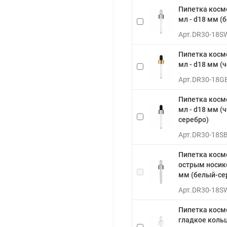
Пипетка косм
мл - d18 мм (
Арт.
DR30-18S
Пипетка косм
мл - d18 мм (
Арт.
DR30-18G
Пипетка косм
мл - d18 мм (
серебро)
Арт.
DR30-18S
Пипетка косм
острым носико
мм (белый-се
Арт.
DR30-18S
Пипетка косм
гладкое кольц