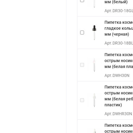
мм (белый)
Арт.
DR30-18G
Пипетка косм
гладкое кольц
мм (черная)
Арт.
DR30-18B
Пипетка косм
острым носико
мм (белая пла
Арт.
DWH30N
Пипетка косм
острым носико
мм (белая ре
пластик)
Арт.
DWHR30N
Пипетка косм
острым носико