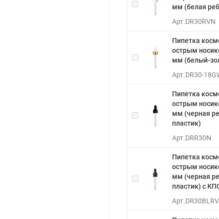
мм (белая реб
Арт.
DR30RVN
Пипетка косм
острым носико
мм (белый-зо
Арт.
DR30-18G
Пипетка косм
острым носико
мм (черная р
пластик)
Арт.
DRR30N
Пипетка косм
острым носико
мм (черная р
пластик) с КП
Арт.
DR30BLR