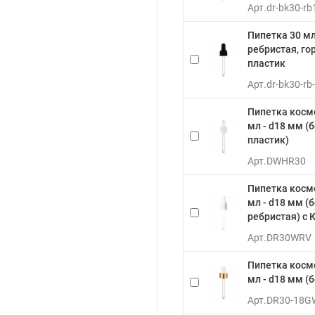
Арт.
dr-bk30-rb
Пипетка 30 м
ребристая, го
пластик
Арт.
dr-bk30-rb
Пипетка косм
мл - d18 мм (
пластик)
Арт.
DWHR30
Пипетка косм
мл - d18 мм (
ребристая) с 
Арт.
DR30WRV
Пипетка косм
мл - d18 мм (
Арт.
DR30-18G