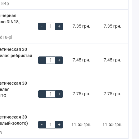
18-tp
л черная
рло DIN18,
-
+
7.35 грн.
7.35 грн.
-d18-pl
етическая 30
белая ребристая
-
+
7.45 грн.
7.45 грн.
етическая 30
белая
-
+
7.75 грн.
7.75 грн.
КПО
етическая 30
белый-золото)
-
+
11.55 грн.
11.55 грн.
W