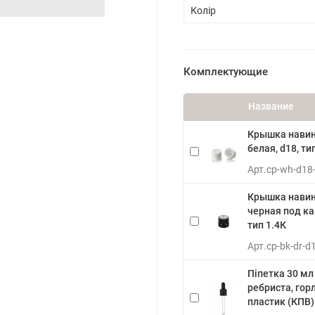
Колір
Комплектующие
Название
Крышка нави
белая, d18, ти
Арт.
cp-wh-d18
Крышка нави
черная под ка
тип 1.4К
Арт.
cp-bk-dr-d
Піпетка 30 мл
ребриста, горл
пластик (КПВ)