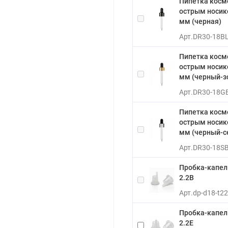
Пипетка косм
острым носико
мм (черная)
Арт.
DR30-18B
Пипетка косм
острым носико
мм (черный-з
Арт.
DR30-18G
Пипетка косм
острым носико
мм (черный-с
Арт.
DR30-18S
Пробка-капель
2.2B
Арт.
dp-d18-t2
Пробка-капель
2.2E