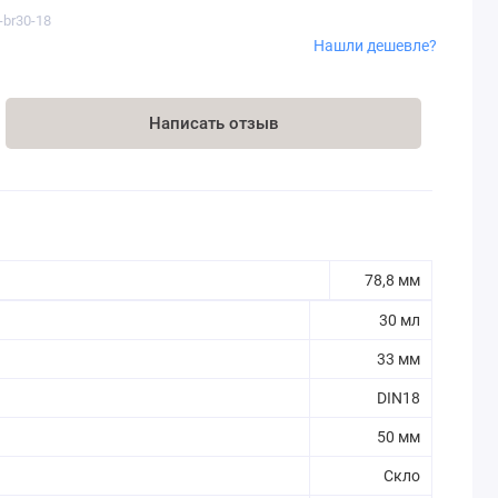
l-br30-18
Нашли дешевле?
Написать отзыв
78,8 мм
30 мл
33 мм
DIN18
50 мм
Скло