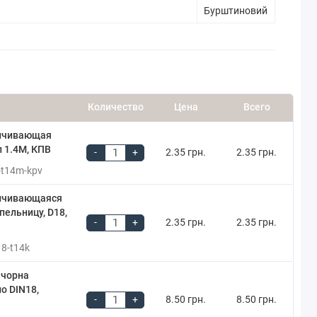
Бурштиновий
Количество
Цена
Всего
нчивающая
п 1.4М, КПВ
-
+
2.35 грн.
2.35 грн.
-t14m-kpv
нчивающаяся
пельницу, D18,
-
+
2.35 грн.
2.35 грн.
18-t14k
 чорна
о DIN18,
-
+
8.50 грн.
8.50 грн.